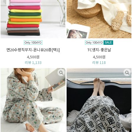
면20수평직무지-온니유20종[택1]
TC생지-좋은날
4,500원
4,500원
리뷰 1,133
리뷰 118