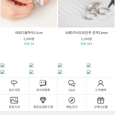
네오디움자석1.5cm
10쌍)가시도트단추-은색11mm
2,000원
2,200원
리뷰 34
리뷰 363
공지사항
네이버톡톡
Q&A
고객혜택
포토리뷰
제휴및대량구매
배송조회
구매사은품