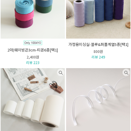
가정용미싱실-블루&퍼플계열5종[택1]
2마)웨이빙끈3cm-티온6종[택1]
800원
2,400원
리뷰 249
리뷰 223