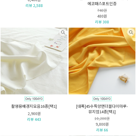
에코패스포트인증
리뷰 2,588
740원
480원
리뷰 308
촬영용배경지모음16종[택1]
[대폭]45수특양면더블다이마루-
뮤지엄14종[택1]
2,900원
10,200원
리뷰 443
9,800원
리뷰 66