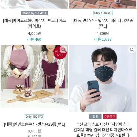
[대폭]마이크로화이바무지-프로다이스
[대폭]면40수트윌무지-베리나나29종
(화이트)
[택1]
4,000원
4,800원
리뷰 460
리뷰 1,633
[대폭]린넨코튼무지-센스유29종[택1]
국산 포레스트 패션 디자인마스크
일회용 대형 컬러 패션 디자인마스크
8,000원
효율97%이상 국산 4중 MB필터
6,400원