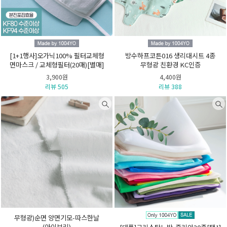
[1+1행사]오가닉100% 필터교체형
방수하프코튼016 생리대시트 4종
면마스크 / 교체형필터(20매)[별매]
무형광 친환경 KC인증
3,900원
4,400원
리뷰 505
리뷰 388
무형광)순면 양면기모-따스한날
(아이보리)