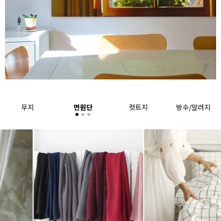
무지
면원단
컷트지
방수/알러지