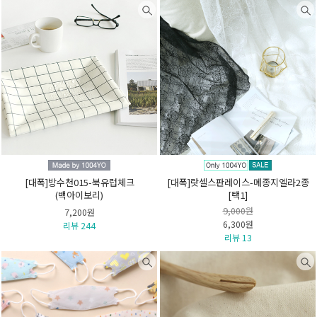
[대폭]방수천015-북유럽체크
[대폭]랏셀스판레이스-메종지엘라2종
(백아이보리)
[택1]
9,000원
7,200원
6,300원
리뷰 244
리뷰 13