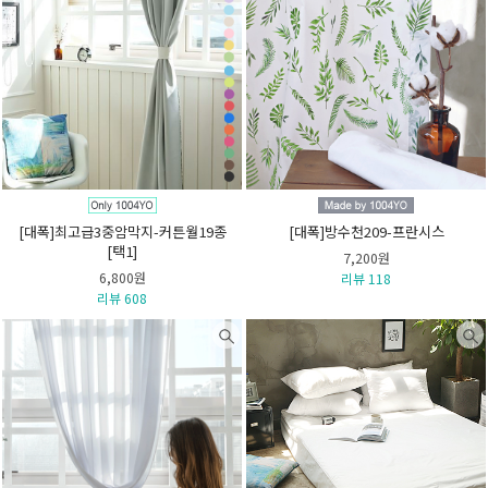
[대폭]최고급3중암막지-커튼월19종
[대폭]방수천209-프란시스
[택1]
7,200원
6,800원
리뷰 118
리뷰 608