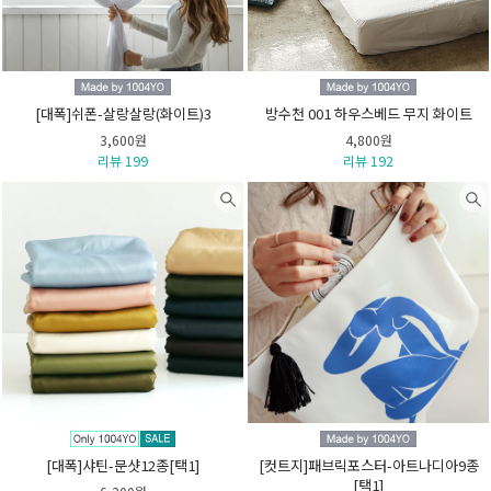
[대폭]쉬폰-살랑살랑(화이트)3
방수천 001 하우스베드 무지 화이트
3,600원
4,800원
리뷰 199
리뷰 192
[대폭]샤틴-문샷12종[택1]
[컷트지]패브릭포스터-아트나디아9종
[택1]