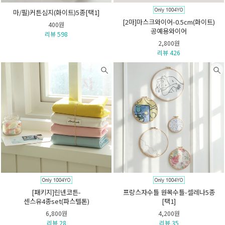
마/필)커튼심지(화이트)5종[택1]
[2마]마스크와이어-0.5cm(화이트)
400원
공예용와이어
리뷰 598
2,800원
리뷰 426
[패키지]린넨코튼-
프랑스자수틀 원목수틀-셀레나5종
센스유4종set(파스텔톤)
[택1]
6,800원
4,200원
리뷰 28
리뷰 35