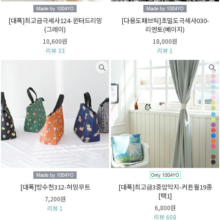
[대폭]최고급극세사124-윈터드리밍
[다용도패브릭]초밀도극세사030-
(그레이)
리엔토(베이지)
10,600원
18,000원
리뷰 33
리뷰 1
[대폭]방수천312-허밍무트
[대폭]최고급3중암막지-커튼월19종
[택1]
7,200원
6,800원
리뷰 1
리뷰 608