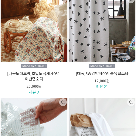
[다용도패브릭]초밀도극세사031-
[대폭]3중암막지005-북유럽스타
어반랩소디
12,000원
20,000원
리뷰 21
리뷰 3