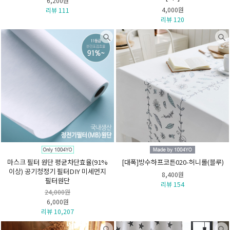
6,200원
4,000원
리뷰 111
리뷰 120
마스크 필터 원단 평균차단효율(91%
[대폭]방수하프코튼020-허니롤(블루)
이상) 공기청정기 필터DIY 미세먼지
8,400원
필터원단
리뷰 154
24,000원
6,000원
리뷰 10,207