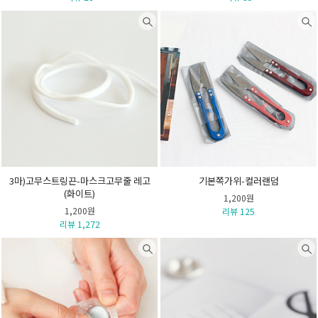
3마)고무스트링끈-마스크고무줄 레고
기본쪽가위-컬러랜덤
(화이트)
1,200원
1,200원
리뷰 125
리뷰 1,272