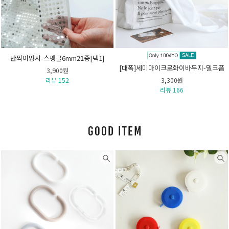
반짝이망사-스팽글6mm21종[택1]
[대폭]세미마이크로화이바무지-밀크폼
3,900원
리뷰 152
3,300원
리뷰 166