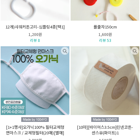
12개)샤워커튼고리-심플링4종[택1]
롤줄자150cm
1,200원
1,600원
리뷰 8
리뷰 53
[1+1행사]오가닉100% 필터교체형
[10마][바이어스3.5cm]린넨코튼-
면마스크 / 교체형필터(20매)[별매]
센스유(화이트)1