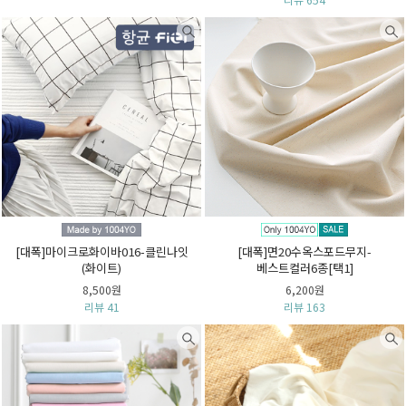
[대폭]마이크로화이바016-클린나잇
[대폭]면20수옥스포드무지-
(화이트)
베스트컬러6종[택1]
8,500원
6,200원
리뷰 41
리뷰 163