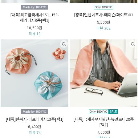
[대폭]최고급극세사151_153-
[광폭]린넨네프사-메이슨(화이트)01
헤리티지3종[택1]
9,500원
10,600원
리뷰 362
리뷰 10
[대폭]한복지-타프데이지13종[택1]
[대폭]극세사무지원단-뉴멜로디20종
[택1]
6,400원
7,000원
리뷰 74
리뷰 654