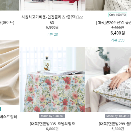
[대폭]면혼방025-레인(핑크)
[DTP]면20수평직036-여우언덕
6,800원
6,300원
리뷰 9
리뷰 5
[대폭]면혼방294-활짝핀정원
[대폭]면혼방361-오웰
6,800원
6,800원
리뷰 110
리뷰 6