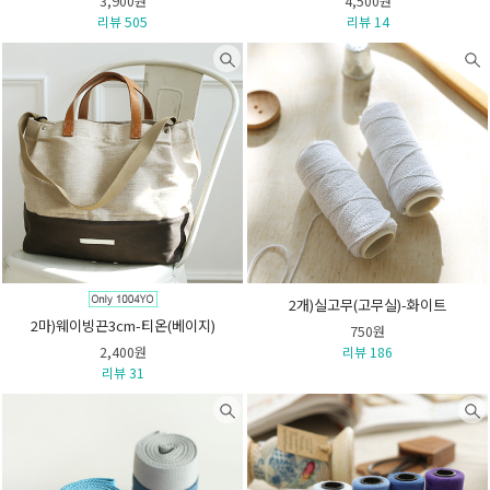
3,900원
4,500원
리뷰 505
리뷰 14
2개)실고무(고무실)-화이트
2마)웨이빙끈3cm-티온(베이지)
750원
2,400원
리뷰 186
리뷰 31