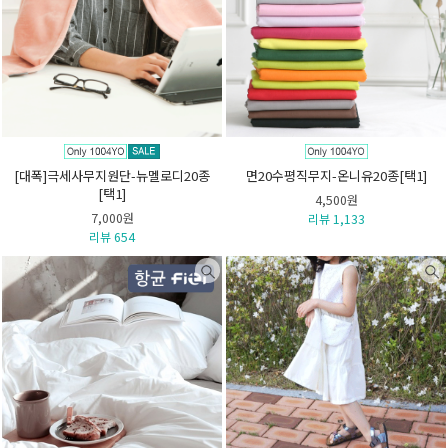
[대폭]극세사무지원단-뉴멜로디20종
면20수평직무지-온니유20종[택1]
[택1]
4,500원
7,000원
리뷰 1,133
리뷰 654