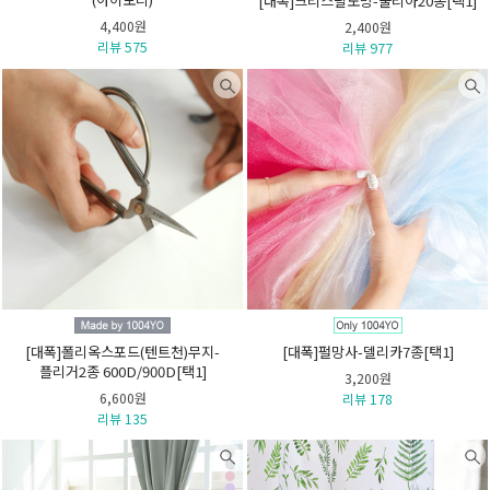
[대폭]크리스탈노방-줄리아20종[택1]
4,400원
2,400원
리뷰 575
리뷰 977
[대폭]폴리옥스포드(텐트천)무지-
[대폭]펄망사-델리카7종[택1]
플리거2종 600D/900D[택1]
3,200원
6,600원
리뷰 178
리뷰 135