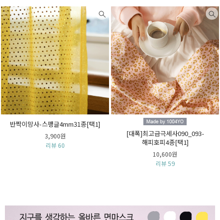
반짝이망사-스팽글4mm31종[택1]
[대폭]최고급극세사090_093-
3,900원
해피호피4종[택1]
리뷰 60
10,600원
리뷰 59