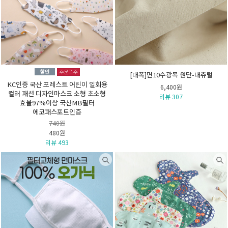
[대폭]면10수광목 원단-내츄럴
KC인증 국산 포레스트 어린이 일회용
6,400원
컬러 패션 디자인마스크 소형 초소형
리뷰 307
효율97%이상 국산MB필터
에코패스포트인증
740원
480원
리뷰 493