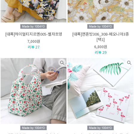
[대폭]하이멀티지르멘005-벨자흐뎅
[대폭]면혼방306_308-페오니아3종
[택1]
7,000원
6,800원
리뷰 27
리뷰 29