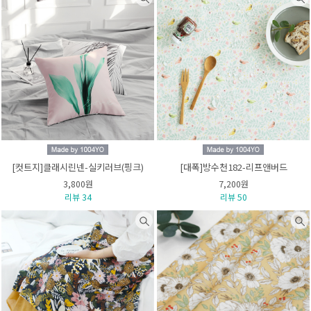
[컷트지]클래시린넨-실키러브(핑크)
[대폭]방수천182-리프앤버드
3,800원
7,200원
리뷰 34
리뷰 50