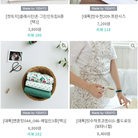
[컷트지]클래시린넨-그린인트립6종
[대폭]방수천209-프란시스
[택1]
7,200원
3,800원
리뷰 118
리뷰 200
[대폭]면혼방044_046-에일린3종[택1]
[대폭]방수하프코튼015-폴드로잉
(보타니컬)
6,800원
8,400원
리뷰 102