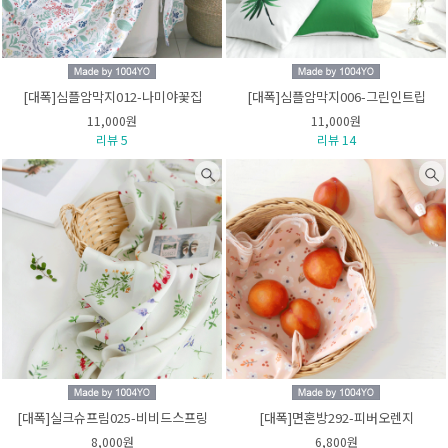
[대폭]심플암막지012-나미야꽃집
[대폭]심플암막지006-그린인트립
11,000원
11,000원
리뷰 5
리뷰 14
[대폭]실크슈프림025-비비드스프링
[대폭]면혼방292-피버오렌지
8,000원
6,800원