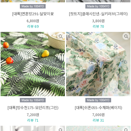
[대폭]면혼방291-달맞이꽃
[컷트지]클래시린넨-실키러브(그레이)
6,800원
3,800원
리뷰 69
리뷰 70
[대폭]방수천175-모던리프(그린)
[대폭]쉬폰055-수채화(베이지)
7,200원
7,000원
리뷰 71
리뷰 31