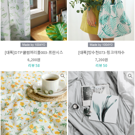
[대폭]DTP쿨썸머리플003-프란시스
[대폭]방수천073-핑크야자수
6,200원
7,200원
리뷰 58
리뷰 50