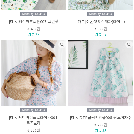
[대폭]방수하프코튼007-그린팟
[대폭]쉬폰056-수채화(화이트)
8,400원
7,000원
리뷰 29
리뷰 17
[대폭]세미마이크로화이바001-
[대폭]DTP쿨썸머리플006-핑크야자수
로즈벨라
6,200원
6,800원
리뷰 33