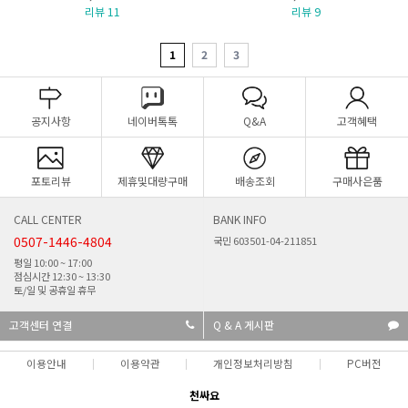
리뷰 11
리뷰 9
1
2
3
공지사항
네이버톡톡
Q&A
고객혜택
포토리뷰
제휴및대량구매
배송조회
구매사은품
CALL CENTER
BANK INFO
0507-1446-4804
국민 603501-04-211851
평일 10:00 ~ 17:00
점심시간 12:30 ~ 13:30
토/일 및 공휴일 휴무
고객센터 연결
Q & A 게시판
이용안내
이용약관
개인정보처리방침
PC버전
천싸요