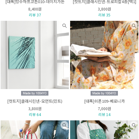
[대폭]방수하프코튼010-데이지가든
[컷트지]클래시린넨-트로피칼4종[택1]
8,400원
3,800원
리뷰 37
리뷰 35
[컷트지]클래시린넨-모먼트(민트)
[대폭]쉬폰109-베로니카
3,800원
7,000원
리뷰 64
리뷰 14