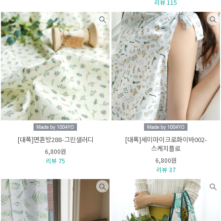
리뷰 115
[대폭]면혼방288-그린샐러디
[대폭]세미마이크로화이바002-
스케치플로
6,800원
6,800원
리뷰 75
리뷰 37