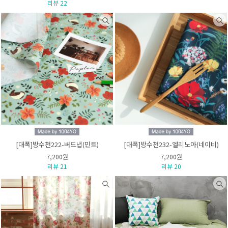
리뷰 22
[대폭]방수천222-버드냅(민트)
[대폭]방수천232-엘리노아(네이비)
7,200원
7,200원
리뷰 21
리뷰 20