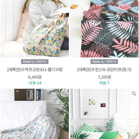
[대폭]방수하프코튼031-몰디브팝
[대폭]방수천176-모던리프(핑크)
8,400원
7,200원
리뷰 24
리뷰 7