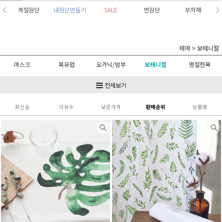
계절원단
내원단만들기
SALE
면원단
부자재
테마
>
보테니컬
마스크
북유럽
오가닉/밤부
보테니컬
명절한복
할로윈
크리스마스
전체보기
최신순
리뷰수
낮은가격
판매순위
상품명