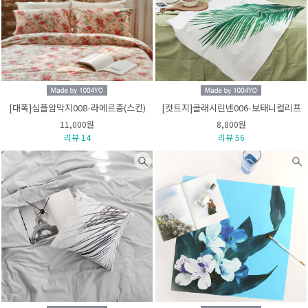
[대폭]심플암막지008-라메르종(스킨)
[컷트지]클래시린넨006-보태니컬리프
11,000원
8,800원
리뷰 14
리뷰 56