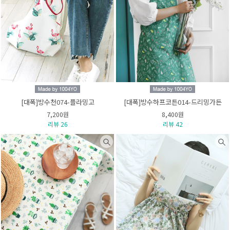
[대폭]방수천074-플라밍고
[대폭]방수하프코튼014-드리밍가든
7,200원
8,400원
리뷰 26
리뷰 42