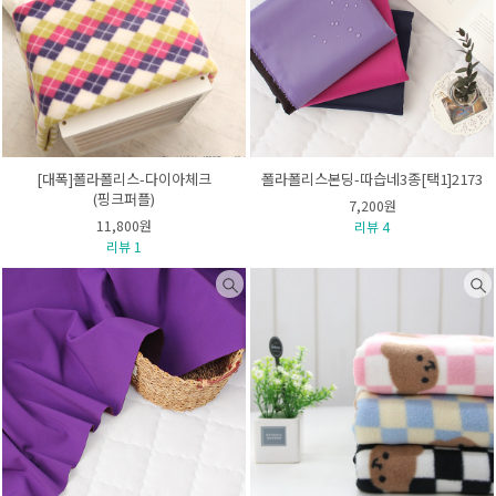
[대폭]폴라폴리스-다이아체크
폴라폴리스본딩-따습네3종[택1]2173
(핑크퍼플)
7,200원
11,800원
리뷰 4
리뷰 1