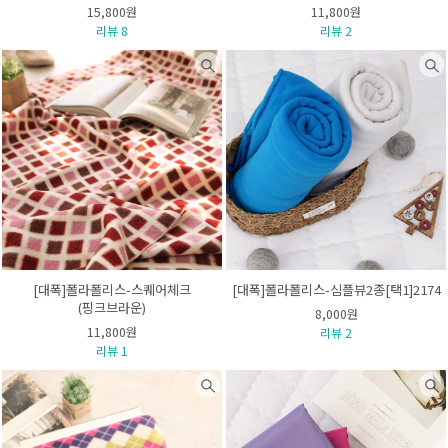
15,800원
11,800원
리뷰 8
리뷰 2
[대폭]폴라폴리스-스퀘어체크
[대폭]폴라폴리스-심플뷰2종[택1]2174
(핑크브라운)
8,000원
11,800원
리뷰 2
리뷰 1