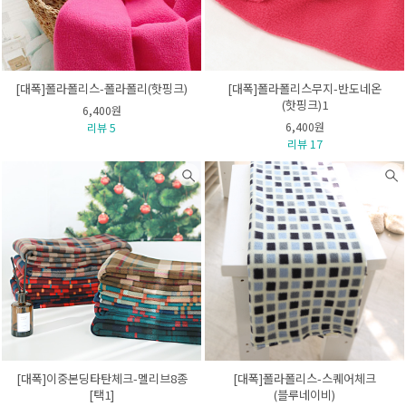
[대폭]폴라폴리스-폴라폴리(핫핑크)
[대폭]폴라폴리스무지-반도네온
(핫핑크)1
6,400원
6,400원
리뷰 5
리뷰 17
[대폭]이중본딩타탄체크-멜리브8종
[대폭]폴라폴리스-스퀘어체크
[택1]
(블루네이비)