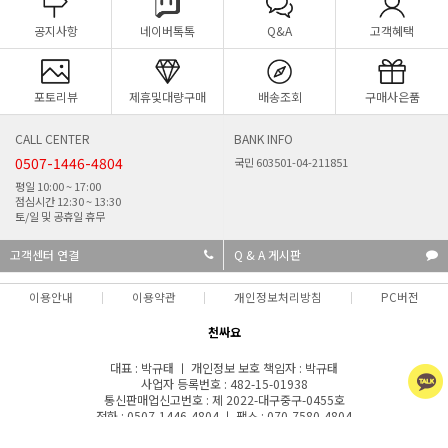
공지사항
네이버톡톡
Q&A
고객혜택
포토리뷰
제휴및대량구매
배송조회
구매사은품
CALL CENTER
BANK INFO
0507-1446-4804
국민 603501-04-211851
평일 10:00 ~ 17:00
점심시간 12:30 ~ 13:30
토/일 및 공휴일 휴무
고객센터 연결
Q & A 게시판
이용안내
이용약관
개인정보처리방침
PC버전
천싸요
대표 : 박규태 ㅣ 개인정보 보호 책임자 : 박규태
사업자 등록번호 : 482-15-01938
통신판매업신고번호 : 제 2022-대구중구-0455호
전화 : 0507-1446-4804 ㅣ 팩스 : 070-7580-4804
주소 : 대구광역시 중구 국채보상로101길 14, 3층(인교동, 준우빌딩) 입금계좌 : 국민
은행 603501-04-211851