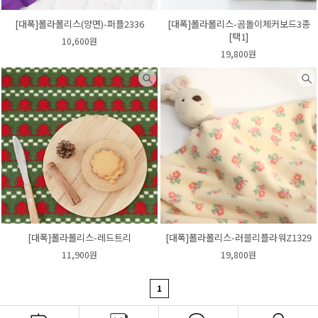
[대폭]폴라폴리스(양면)-퍼플2336
[대폭]폴라폴리스-곰돌이체커보드3종
[택1]
10,600원
19,800원
[대폭]폴라폴리스-레드트리
[대폭]폴라폴리스-러블리플라워Z1329
11,900원
19,800원
1