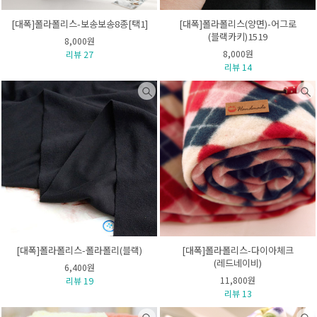
[대폭]폴라폴리스-보송보송8종[택1]
[대폭]폴라폴리스(양면)-어그로
(블랙카키)1519
8,000원
8,000원
리뷰 27
리뷰 14
[대폭]폴라폴리스-폴라폴리(블랙)
[대폭]폴라폴리스-다이아체크
(레드네이비)
6,400원
11,800원
리뷰 19
리뷰 13