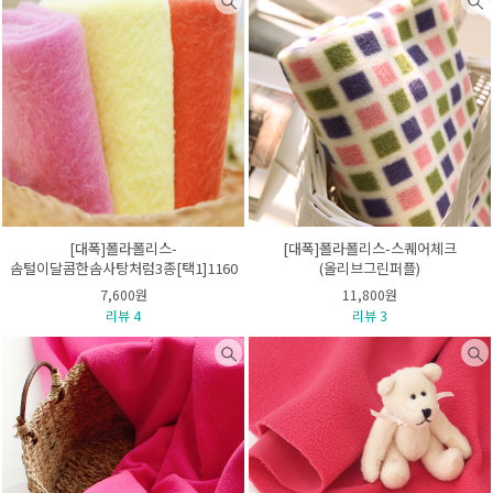
[대폭]폴라폴리스-
[대폭]폴라폴리스-스퀘어체크
솜털이달콤한솜사탕처럼3종[택1]1160
(올리브그린퍼플)
7,600원
11,800원
리뷰 4
리뷰 3