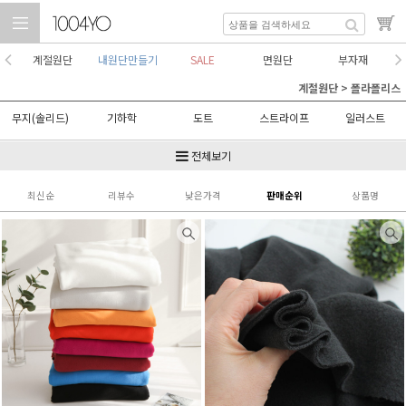
계절원단
내원단만들기
SALE
면원단
부자재
계절원단
>
폴라폴리스
무지(솔리드)
기하학
도트
스트라이프
일러스트
체크
추상
패치
플라워
전체보기
최신순
리뷰수
낮은가격
판매순위
상품명