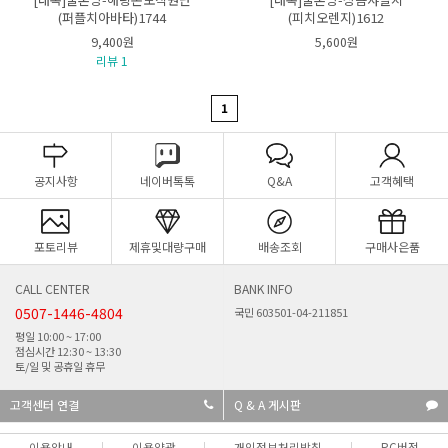
(퍼플치아바타)1744
(피치오렌지)1612
9,400원
5,600원
리뷰 1
1
공지사항
네이버톡톡
Q&A
고객혜택
포토리뷰
제휴및대량구매
배송조회
구매사은품
CALL CENTER
BANK INFO
0507-1446-4804
국민 603501-04-211851
평일 10:00 ~ 17:00
점심시간 12:30 ~ 13:30
토/일 및 공휴일 휴무
고객센터 연결
Q & A 게시판
이용안내
이용약관
개인정보처리방침
PC버전