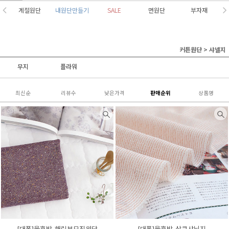
계절원단
내원단만들기
SALE
면원단
부자재
커튼원단
>
샤넬지
무지
플라워
최신순
리뷰수
낮은가격
판매순위
상품명
[대폭]울혼방-해링본모직원단
[대폭]울혼방-상큼샤닐지