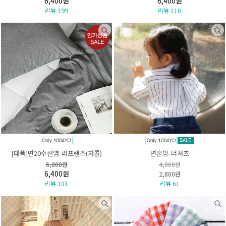
6,400원
6,400원
리뷰 199
리뷰 110
[대폭]면20수선염-라프랜즈(챠콜)
면혼방-더셔츠
6,800원
4,800원
6,400원
2,800원
리뷰 101
리뷰 61