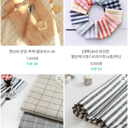
면20수선염-루루(옐로우)3-45
[대폭]40수워싱면-
멜란체크앤스트라이프14종[택1]
7,000원
9,800원
리뷰 46
리뷰 50