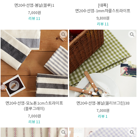
면20수선염-봄날(블루)1
[대폭]
면20수선염-1mm차콜스트라이프
7,000원
9,800원
리뷰 11
리뷰 11
면20수선염-모노톤1cm스트라이프
면20수선염-봄날(올리브그린)38
(블루그레이)
7,000원
7,000원
리뷰 1
리뷰 11