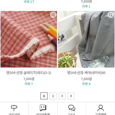
7,000원
리뷰 17
리뷰 1
면20수선염-글레이즈(레드)(3-2)
면20수선염-케아(네이비)65
7,000원
7,000원
리뷰 7
리뷰 4
1
2
3
4
공지사항
네이버톡톡
Q&A
고객혜택