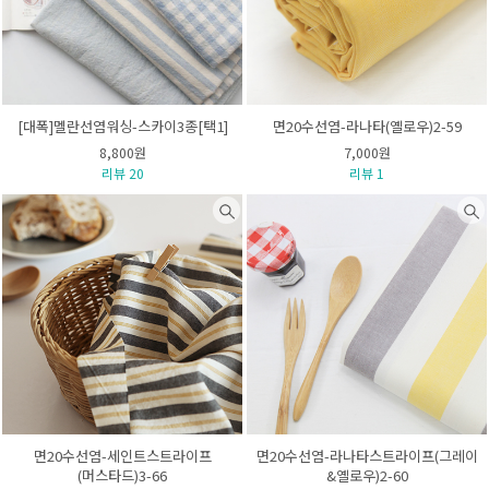
[대폭]멜란선염워싱-스카이3종[택1]
면20수선염-라나타(옐로우)2-59
8,800원
7,000원
리뷰 20
리뷰 1
면20수선염-세인트스트라이프
면20수선염-라나타스트라이프(그레이
(머스타드)3-66
&옐로우)2-60