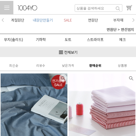
계절원단
내원단만들기
SALE
면원단
부자재
면원단
>
면선염지
무지(솔리드)
기하학
도트
스트라이프
체크
플라워
전체보기
최신순
리뷰수
낮은가격
판매순위
상품명