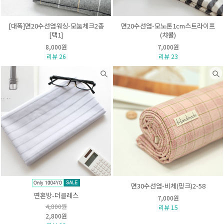
[대폭]면20수선염워싱-모눔체크2종
면20수선염-모노톤1cm스트라이프
[택1]
(챠콜)
8,000원
7,000원
리뷰 26
리뷰 23
면30수선염-비체(핑크)2-58
면혼방-더클레스
7,000원
4,800원
리뷰 15
2,800원