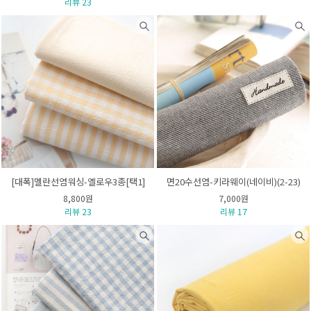
리뷰 23
[대폭]멜란선염워싱-옐로우3종[택1]
면20수선염-키라웨이(네이비)(2-23)
8,800원
7,000원
리뷰 23
리뷰 17