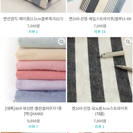
면선염지-메이종(3.5cm블루체크)(27)
면20수선염-웨일스트라이프(블루)3-69
7,000원
7,000원
리뷰 1
리뷰 10
[대폭]40수워싱면-멜란컬러무지7종
면20수선염-모노톤3cm스트라이프
[택1]K6468
(챠콜)
9,800원
7,000원
리뷰 7
리뷰 1