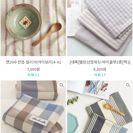
면20수선염-빌리브(아이보리)4-41
[대폭]멜란선염워싱-바이올렛3종[택1]
7,000원
8,800원
리뷰 11
리뷰 17