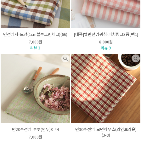
면선염지-드갱(1cm블루그린체크)(66)
[대폭]멜란선염워싱-피치핑크3종[택1]
7,000원
8,800원
리뷰 3
리뷰 9
면20수선염-루루(연두)3-44
면30수선염-모던하우스(와인브라운)
(3-9)
7,000원