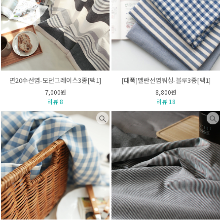
면20수선염-모던그레이스3종[택1]
[대폭]멜란선염워싱-블루3종[택1]
7,000원
8,800원
리뷰 8
리뷰 18