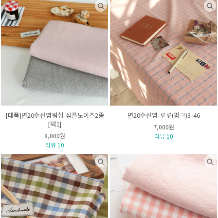
[대폭]면20수선염워싱-심플노이즈2종
면20수선염-루루(핑크)3-46
[택1]
7,000원
8,000원
리뷰 10
리뷰 10