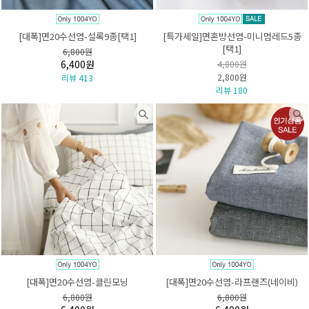
[대폭]면20수선염-설록9종[택1]
[특가세일]면혼방선염-미니멈레드5종
[택1]
6,800원
6,400원
4,800원
2,800원
리뷰 413
리뷰 180
[대폭]면20수선염-클린모닝
[대폭]면20수선염-라프랜즈(네이비)
6,800원
6,800원