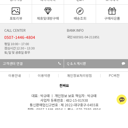
포토리뷰
제휴및대량구매
배송조회
구매사은품
CALL CENTER
BANK INFO
0507-1446-4804
국민 603501-04-211851
평일 10:00 ~ 17:00
점심시간 12:30 ~ 13:30
토/일 및 공휴일 휴무
고객센터 연결
Q & A 게시판
이용안내
이용약관
개인정보처리방침
PC버전
천싸요
대표 : 박규태 ㅣ 개인정보 보호 책임자 : 박규태
사업자 등록번호 : 482-15-01938
통신판매업신고번호 : 제 2022-대구중구-0455호
전화 : 0507-1446-4804 ㅣ 팩스 : 070-7580-4804
주소 : 대구광역시 중구 국채보상로101길 14, 3층(인교동, 준우빌딩) 입금계좌 : 국민
은행 603501-04-211851
COPYRIGHT(C)천싸요 ALL RIGHTS RESERVED.