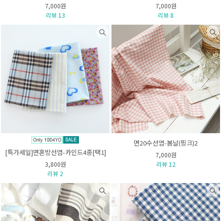
7,000원
7,000원
리뷰 13
리뷰 8
면20수선염-봄날(핑크)2
[특가세일]면혼방선염-카인드4종[택1]
7,000원
3,800원
리뷰 12
리뷰 2