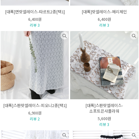
[대폭]면랏셀레이스-타르트2종[택1]
[대폭]랏셀레이스-메리제인
6,400원
6,400원
리뷰 3
리뷰 3
[대폭]스판랏셀레이스-피오니2종[택1]
[대폭]스판랏셀레이스-
소프트은사플라워
6,900원
5,600원
리뷰 2
리뷰 3