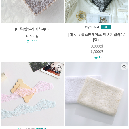
[대폭]랏셀레이스-루다
[대폭]랏셀스판레이스-메종지엘라2종
6,400원
[택1]
리뷰 11
9,000원
6,300원
리뷰 13