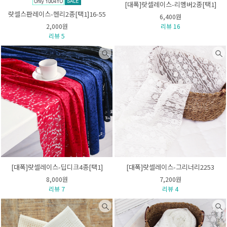
[대폭]랏셀레이스-리멤버2종[택1]
랏셀스판레이스-헨리2종[택1]16-55
6,400원
2,000원
리뷰 16
리뷰 5
[대폭]랏셀레이스-딥디크4종[택1]
[대폭]랏셀레이스-그리너리2253
8,000원
7,200원
리뷰 7
리뷰 4