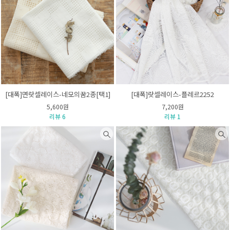
[대폭]면랏셀레이스-네모의꿈2종[택1]
[대폭]랏셀레이스-플레르2252
5,600원
7,200원
리뷰 6
리뷰 1