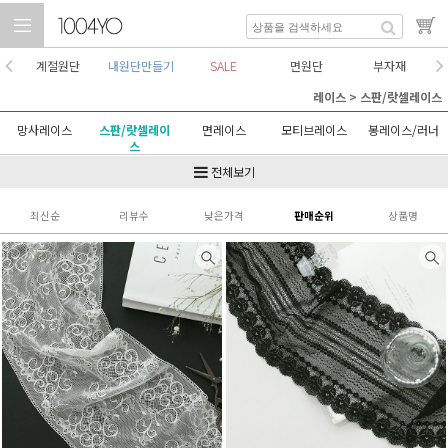
계절원단
내원단만들기
SALE
면원단
부자재
레이스
>
스판/랏셀레이스
망사레이스
스판/랏셀레이
면레이스
모티브레이스
봉레이스/러너
스
수술레이스
폼폼레이스
셔링레이스
토숀/케미컬레
레이스원단
전체보기
이스
최신순
리뷰수
낮은가격
판매순위
상품명