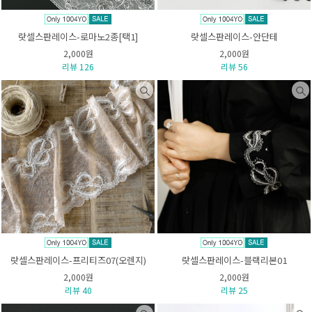
랏셀스판레이스-로마노2종[택1]
랏셀스판레이스-안단테
2,000원
2,000원
리뷰 126
리뷰 56
랏셀스판레이스-프리티즈07(오렌지)
랏셀스판레이스-블랙리본01
2,000원
2,000원
리뷰 40
리뷰 25