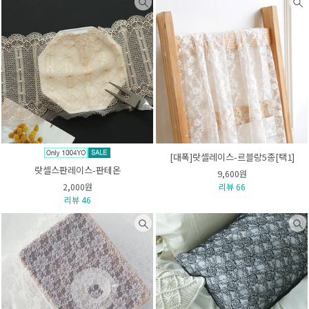
[대폭]랏셀레이스-르블랑5종[택1]
랏셀스판레이스-판테온
9,600원
2,000원
리뷰 66
리뷰 46