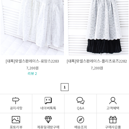
[대폭]랏셀스판레이스-로망스2283
[대폭]랏셀스판레이스-플리츠로즈2282
7,200원
7,200원
리뷰 2
1
공지사항
네이버톡톡
Q&A
고객혜택
포토리뷰
제휴및대량구매
배송조회
구매사은품