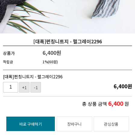
[대폭]펀칭니트지 - 펄그레이2296
6,400
원
상품가
적립금
1%(60원)
[대폭]펀칭니트지 - 펄그레이2296
6,400
원
+1
-1
6,400
총 상품 금액
원
바로 구매하기
장바구니
관심상품