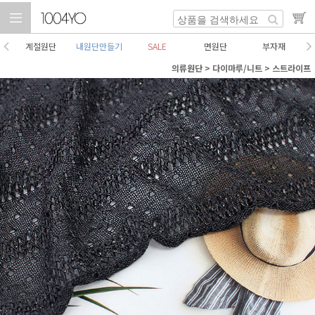
계절원단
내원단만들기
SALE
면원단
부자재
의류원단
>
다이마루/니트
>
스트라이프