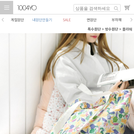
계절원단
내원단만들기
SALE
면원단
부자재
특수원단
>
방수원단
>
플라워