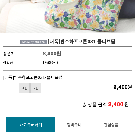
[대폭]방수하프코튼031-몰디브팝
8,400
원
상품가
적립금
1%(80원)
[대폭]방수하프코튼031-몰디브팝
8,400
원
+1
-1
8,400
총 상품 금액
원
바로 구매하기
장바구니
관심상품