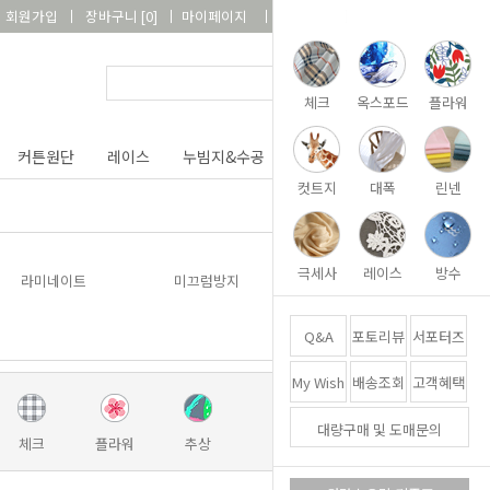
회원가입
장바구니
[
0
]
마이페이지
상품리뷰
고객센터
체크
옥스포드
플라워
커튼원단
레이스
누빔지&수공
DIY&패키지
부자재
컷트지
대폭
린넨
극세사
레이스
방수
라미네이트
미끄럼방지
Q&A
포토리뷰
서포터즈
My Wish
배송조회
고객혜택
대량구매 및 도매문의
체크
플라워
추상