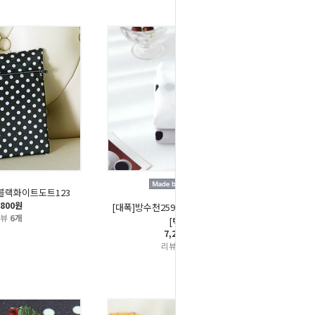
-블랙화이트도트123
,800원
[대폭]방수천259_260-릴리도트2종
리뷰
6개
[택1]
7,200원
리뷰
11개