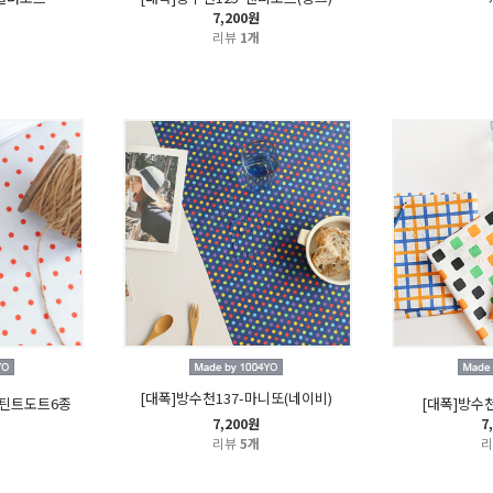
7,200원
리뷰
1개
[대폭]방수천137-마니또(네이비)
8-틴트도트6종
[대폭]방수천
7,200원
7
리뷰
5개