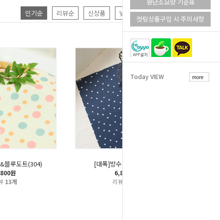
원단소요량 기준표
인기순
리뷰순
신상품
낮은가격
높은가격
컷팅상품구입 시 주의사항
Today VIEW
more
&블루도트(304)
[대폭]방수천-첫눈(344)
,800원
6,800원
뷰
13개
리뷰
18개