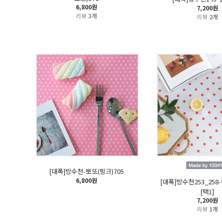
6,800원
7,200원
리뷰
3개
리뷰
2개
[대폭]방수천-뽀또(핑크)705
6,800원
[대폭]방수천253_25
[택1]
7,200원
리뷰
1개