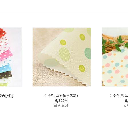
2종[택1]
방수천-크림도트(301)
방수천-핑크
6,600원
6
리뷰
10개
리