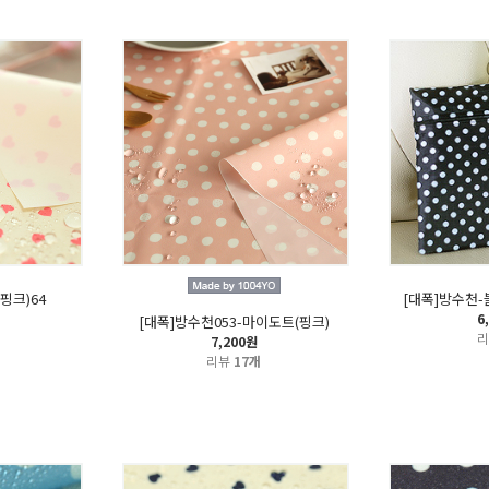
핑크)64
[대폭]방수천
6
[대폭]방수천053-마이도트(핑크)
7,200원
리뷰
17개