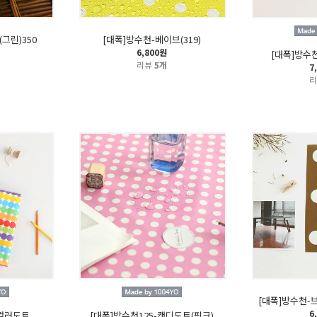
그린)350
[대폭]방수천-베이브(319)
6,800원
[대폭]방수천
리뷰
5개
7
[대폭]방수천-
6
-컬러도트
[대폭]방수천125-캔디도트(핑크)