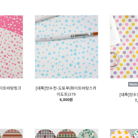
화이트바탕핑크
[대폭]방수천-도토루(화이트바탕스카
이도트)379
[대폭]방수
6,800원
7