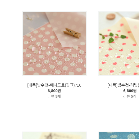
[대폭]방수천-애니도트(핑크)710
[대폭]방수천-러빙(
6,800원
6,800원
리뷰
9개
리뷰
5개