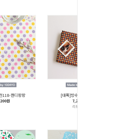
천118-캔디팡팡
[대폭]방수천129-링링
,200원
7,200원
리뷰
1개