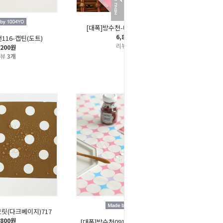
[대폭]방수천-메이퀸(핑크)349
6,800원
116-캡틴(도트)
리뷰
3개
,200원
리뷰
3개
브릿(다크베이지)717
,800원
[대폭]방수천091-써클다이아(핑크)