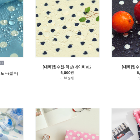
[대폭]방수천-러빙(네이비)62
[대폭]방수
6,800원
6
이도트(블루)
리뷰
5개