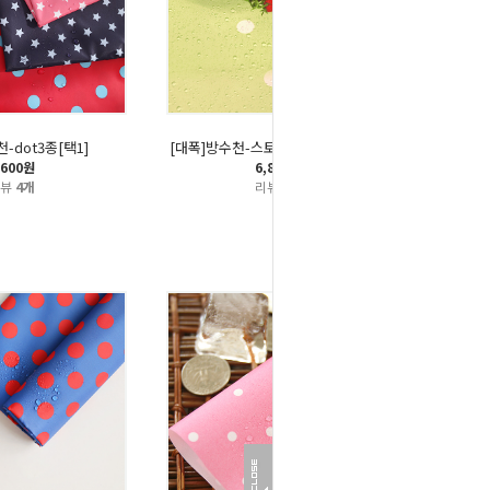
-dot3종[택1]
[대폭]방수천-스토어베리(그린)334번
,600원
6,800원
리뷰
4개
리뷰
1개