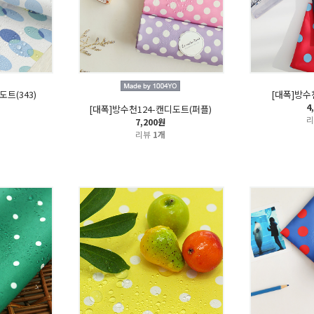
트(343)
[대폭]방수천
4
[대폭]방수천124-캔디도트(퍼플)
7,200원
리뷰
1개