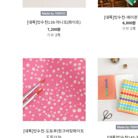
[대폭]방수천-메이퀸(
[대폭]방수천138-마니또(화이트)
6,800원
리뷰
1개
7,200원
리뷰
2개
[대폭]방수천-도토루(핑크바탕화이트
도트)376
[대폭]방수천143