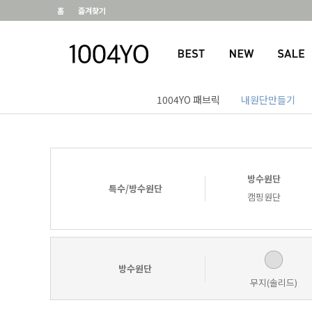
홈
즐겨찾기
1004YO 패브릭
내원단만들기
방수원단
특수/방수원단
캠핑원단
방수원단
무지(솔리드)