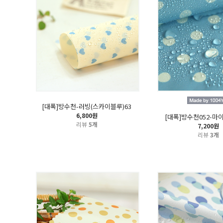
[대폭]방수천-러빙(스카이블루)63
6,800원
[대폭]방수천052-마
리뷰
5개
7,200원
리뷰
3개