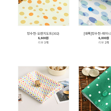
방수천-오렌지도트(302)
[대폭]방수천-레이니도
6,600원
6,800원
리뷰
3개
리뷰
2개