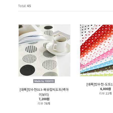
Total:
45
[대폭]방수천-도트1
6,800원
[대폭]방수천013-북유럽빅도트(백아
리뷰
11개
이보리)
7,200원
리뷰
76개