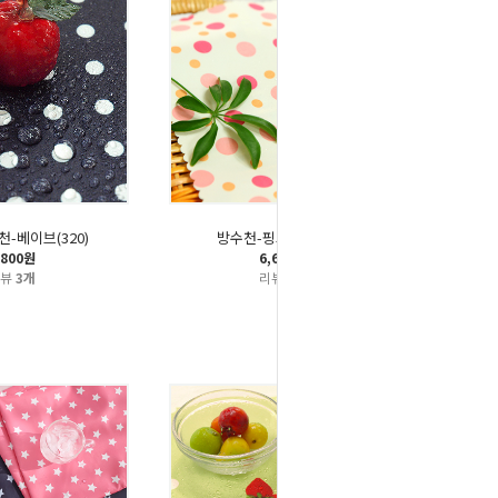
천-베이브(320)
방수천-핑크도트(303)
,800원
6,600원
리뷰
3개
리뷰
3개