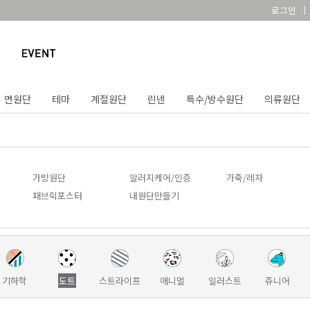
로그인
면원단
테마
계절원단
린넨
특수/방수원단
의류원단
가방원단
알러지케어/인증
가죽/레자
패브릭포스터
내원단만들기
기하학
도트
스트라이프
애니멀
일러스트
쥬니어