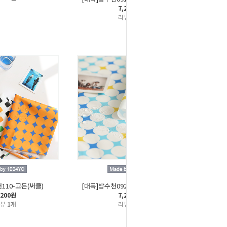
7,200원
리뷰
2개
110-고든(써클)
[대폭]방수천092-써클다이아(블루)
,200원
7,200원
리뷰
1개
리뷰
1개