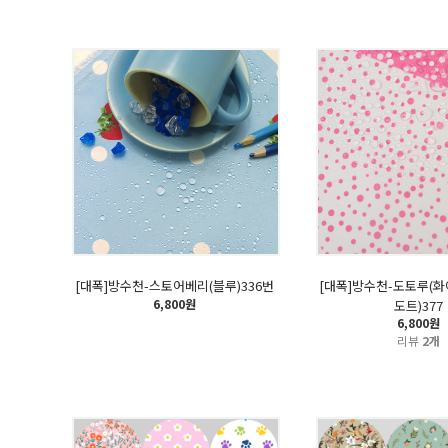
[대폭]방수천-스토어베리(블루)336번
[대폭]방수천-도토루(
6,800원
도트)377
6,800원
리뷰
2개