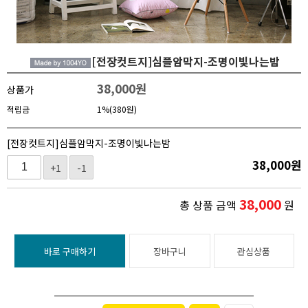
[전장컷트지]심플암막지-조명이빛나는밤
38,000
원
상품가
적립금
1%(380원)
[전장컷트지]심플암막지-조명이빛나는밤
38,000
원
+1
-1
38,000
총 상품 금액
원
바로 구매하기
장바구니
관심상품