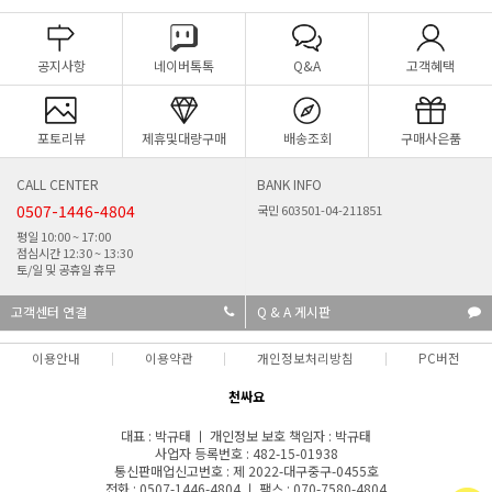
공지사항
네이버톡톡
Q&A
고객혜택
포토리뷰
제휴및대량구매
배송조회
구매사은품
CALL CENTER
BANK INFO
0507-1446-4804
국민 603501-04-211851
평일 10:00 ~ 17:00
점심시간 12:30 ~ 13:30
토/일 및 공휴일 휴무
고객센터 연결
Q & A 게시판
이용안내
이용약관
개인정보처리방침
PC버전
천싸요
대표 : 박규태 ㅣ 개인정보 보호 책임자 : 박규태
사업자 등록번호 : 482-15-01938
통신판매업신고번호 : 제 2022-대구중구-0455호
전화 : 0507-1446-4804 ㅣ 팩스 : 070-7580-4804