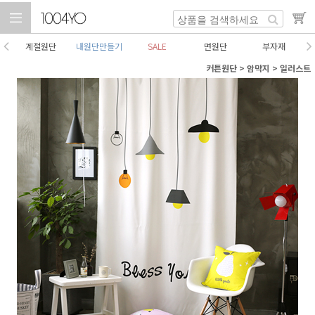
계절원단
내원단만들기
SALE
면원단
부자재
커튼원단
>
암막지
>
일러스트