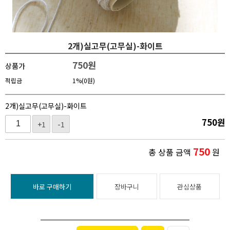
2개)실고무(고무실)-화이트
750
원
상품가
적립금
1%(0원)
2개)실고무(고무실)-화이트
750
원
+1
-1
750
총 상품 금액
원
바로 구매하기
장바구니
관심상품