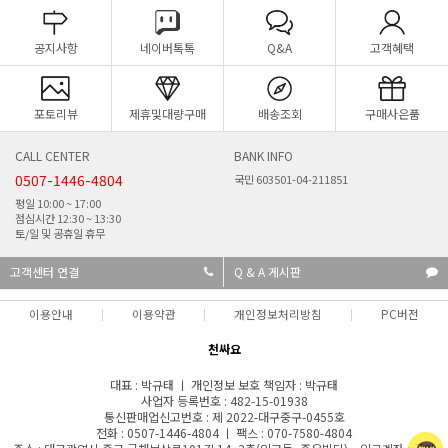
공지사항
네이버톡톡
Q&A
고객혜택
포토리뷰
제휴및대량구매
배송조회
구매사은품
CALL CENTER
BANK INFO
0507-1446-4804
국민 603501-04-211851
평일 10:00 ~ 17:00
점심시간 12:30 ~ 13:30
토/일 및 공휴일 휴무
고객센터 연결
Q & A 게시판
이용안내
이용약관
개인정보처리방침
PC버전
천싸요
대표 : 박규태 ㅣ 개인정보 보호 책임자 : 박규태
사업자 등록번호 : 482-15-01938
통신판매업신고번호 : 제 2022-대구중구-0455호
전화 : 0507-1446-4804 ㅣ 팩스 : 070-7580-4804