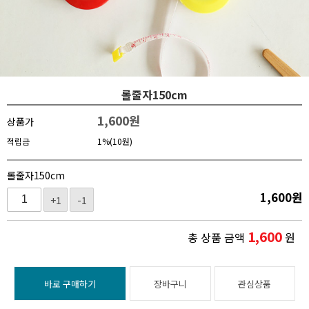
롤줄자150cm
1,600
원
상품가
적립금
1%(10원)
롤줄자150cm
1,600
원
+1
-1
1,600
총 상품 금액
원
바로 구매하기
장바구니
관심상품