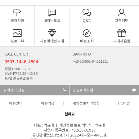
공지사항
네이버톡톡
Q&A
고객혜택
포토리뷰
제휴및대량구매
배송조회
구매사은품
CALL CENTER
BANK INFO
0507-1446-4804
국민 603501-04-211851
평일 10:00 ~ 17:00
점심시간 12:30 ~ 13:30
토/일 및 공휴일 휴무
고객센터 연결
Q & A 게시판
이용안내
이용약관
개인정보처리방침
PC버전
천싸요
대표 : 박규태 ㅣ 개인정보 보호 책임자 : 박규태
사업자 등록번호 : 482-15-01938
통신판매업신고번호 : 제 2022-대구중구-0455호