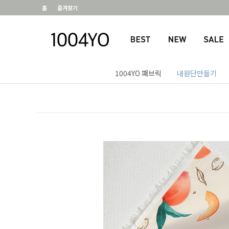
홈
즐겨찾기
1004YO 패브릭
내원단만들기