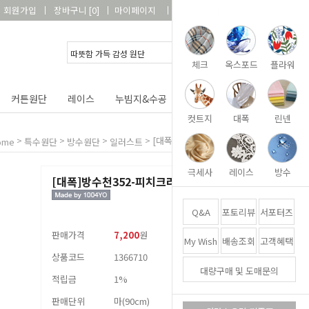
회원가입
장바구니
[
0
]
마이페이지
상품리뷰
고객센터
체크
옥스포드
플라워
커튼원단
레이스
누빔지&수공
DIY&패키지
부자재
컷트지
대폭
린넨
>
>
>
>
[대폭]방수천352-피치크러쉬
ome
특수원단
방수원단
일러스트
극세사
레이스
방수
[대폭]방수천352-피치크러쉬
Q&A
포토리뷰
서포터즈
판매가격
7,200
원
My Wish
배송조회
고객혜택
상품코드
1366710
대량구매 및 도매문의
적립금
1%
판매단위
마(90cm)