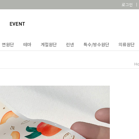
로그인
면원단
테마
계절원단
린넨
특수/방수원단
의류원단
H