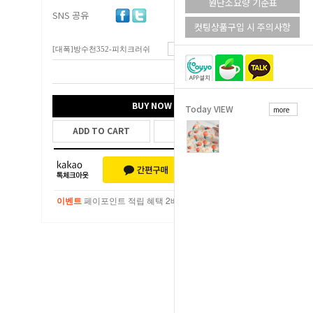
원단소요량 기준표
SNS 공유
컷팅상품구입 시 주의사항
[대폭]방수천352-피치크러쉬
7,200
원
총 상품 금액
7,200
원
BUY NOW
Today VIEW
more
ADD TO CART
WISH LIST
이벤트
페이포인트 적립 혜택 2배 UP!
이벤트
페이포인트 적립 혜택 2배 UP!