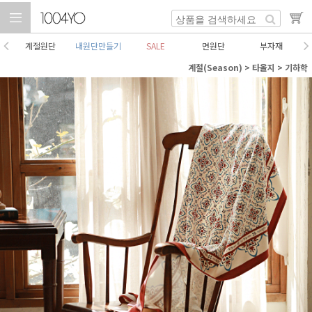
계절원단
내원단만들기
SALE
면원단
부자재
계절(Season)
>
타올지
>
기하학