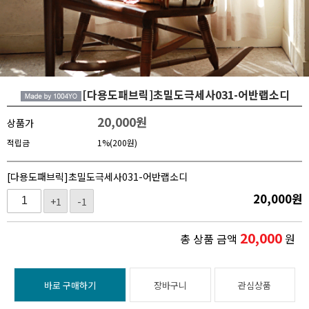
[다용도패브릭]초밀도극세사031-어반랩소디
20,000
원
상품가
적립금
1%(200원)
[다용도패브릭]초밀도극세사031-어반랩소디
20,000
원
+1
-1
20,000
총 상품 금액
원
바로 구매하기
장바구니
관심상품