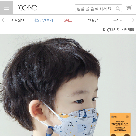
계절원단
내원단만들기
SALE
면원단
부자재
DIY/패키지
>
완제품