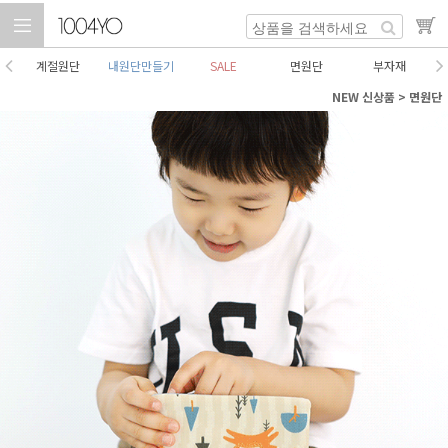
계절원단
내원단만들기
SALE
면원단
부자재
NEW 신상품
>
면원단