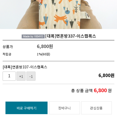
[대폭]면혼방337-이스캡폭스
6,800
원
상품가
적립금
1%(60원)
[대폭]면혼방337-이스캡폭스
6,800
원
+1
-1
6,800
총 상품 금액
원
바로 구매하기
장바구니
관심상품