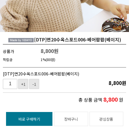
[DTP]면20수옥스포드006-베어팝팝(베이지)
8,800
원
상품가
적립금
1%(80원)
[DTP]면20수옥스포드006-베어팝팝(베이지)
8,800
원
+1
-1
8,800
총 상품 금액
원
바로 구매하기
장바구니
관심상품