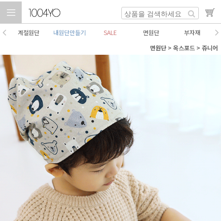
계절원단
내원단만들기
SALE
면원단
부자재
면원단
>
옥스포드
>
쥬니어