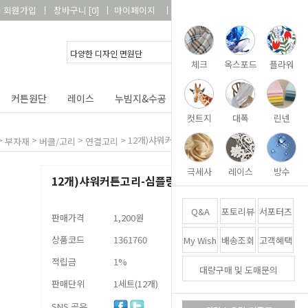
회원가입
장바구니
[
0
]
마이페이지
상품리뷰
고객센터
체크
옥스포드
플라워
커튼원단
레이스
누빔지&수공
DIY&패키지
부자재
컷트지
대폭
린넨
>
>
>
>
12개)샤워커튼고리-심플링4종[택1]
부자재
버클/고리
연결고리
극세사
레이스
방수
12개)샤워커튼고리-심플링4종[택1]
Q&A
포토리뷰
서포터즈
판매가격
1,200원
상품코드
1361760
My Wish
배송조회
고객혜택
적립금
1%
대량구매 및 도매문의
판매단위
1세트(12개)
SNS 공유