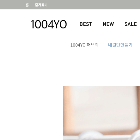
홈
즐겨찾기
1004YO 패브릭
내원단만들기