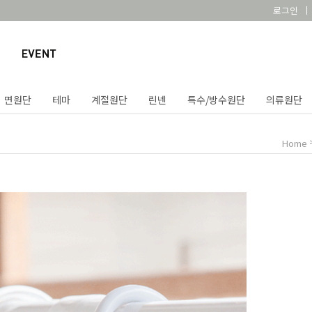
로그인
면원단
테마
계절원단
린넨
특수/방수원단
의류원단
Home