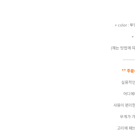
+ color :
+
(재는 방법에 
--------
** 주
실용적인
어디에나
사용이 편리
무게가 가
고리에 패