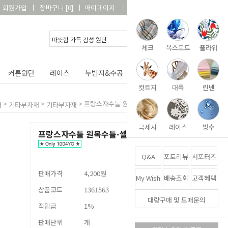
회원가입
장바구니
[
0
]
마이페이지
상품리뷰
고객센터
체크
옥스포드
플라워
커튼원단
레이스
누빔지&수공
DIY&패키지
부자재
컷트지
대폭
린넨
>
>
>
프랑스자수틀 원목수틀-셀레나5종[택1]
재
기타부자재
기타부자재
극세사
레이스
방수
프랑스자수틀 원목수틀-셀레나5종[택1]
Q&A
포토리뷰
서포터즈
판매가격
4,200원
My Wish
배송조회
고객혜택
상품코드
1361563
대량구매 및 도매문의
적립금
1%
판매단위
개