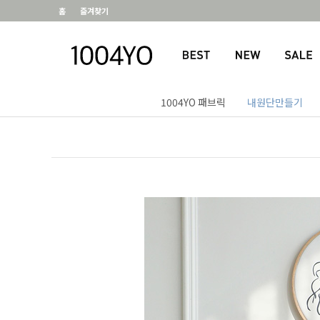
홈
즐겨찾기
1004YO 패브릭
내원단만들기