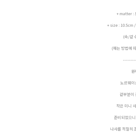
+ matter
+ size : 10.5cm
(속/겉
(재는 방법에 
--------
원
노르웨이
겉부분이 
작은 미니 
준비되었으니 
나사를 적절히 