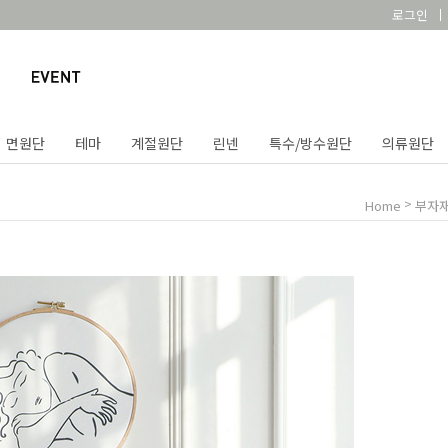
로그인
면원단
테마
계절원단
린넨
특수/방수원단
의류원단
>
Home
부자