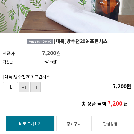
[대폭]방수천209-프란시스
7,200
원
상품가
적립금
1%(70원)
[대폭]방수천209-프란시스
7,200
원
+1
-1
7,200
총 상품 금액
원
바로 구매하기
장바구니
관심상품