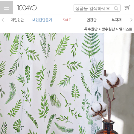
계절원단
내원단만들기
SALE
면원단
부자재
특수원단
>
방수원단
>
일러스트