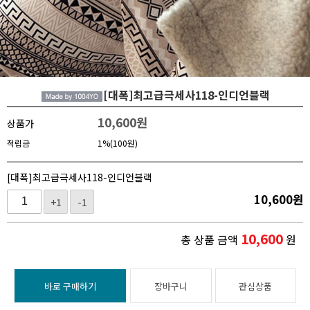
[대폭]최고급극세사118-인디언블랙
10,600
원
상품가
적립금
1%(100원)
[대폭]최고급극세사118-인디언블랙
10,600
원
+1
-1
10,600
총 상품 금액
원
바로 구매하기
장바구니
관심상품