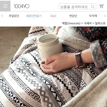
계절원단
내원단만들기
SALE
면원단
부자재
계절(Season)
>
극세사
>
일러스트