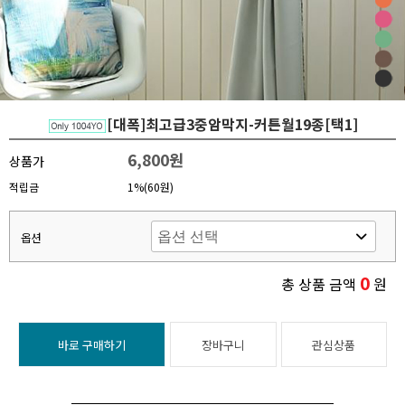
[대폭]최고급3중암막지-커튼월19종[택1]
6,800원
상품가
적립금
1%(60원)
옵션
0
총 상품 금액
원
바로 구매하기
장바구니
관심상품