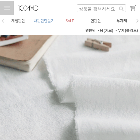
계절원단
내원단만들기
SALE
면원단
부자재
면원단
>
융(기모)
>
무지(솔리드)