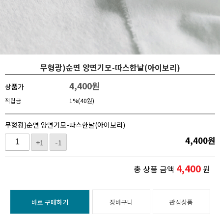
무형광)순면 양면기모-따스한날(아이보리)
4,400
원
상품가
적립금
1%(40원)
무형광)순면 양면기모-따스한날(아이보리)
4,400
원
+1
-1
4,400
총 상품 금액
원
바로 구매하기
장바구니
관심상품