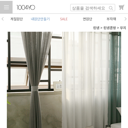
계절원단
내원단만들기
SALE
면원단
부자재
린넨
>
린넨혼방
>
무지