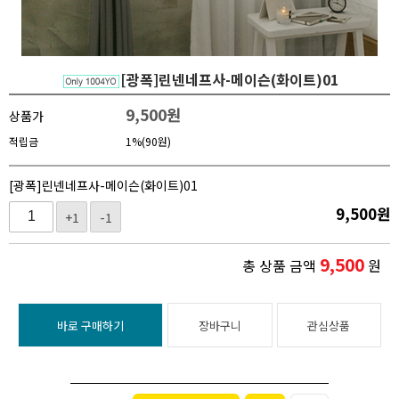
[광폭]린넨네프사-메이슨(화이트)01
9,500
원
상품가
적립금
1%(90원)
[광폭]린넨네프사-메이슨(화이트)01
9,500
원
+1
-1
9,500
총 상품 금액
원
바로 구매하기
장바구니
관심상품