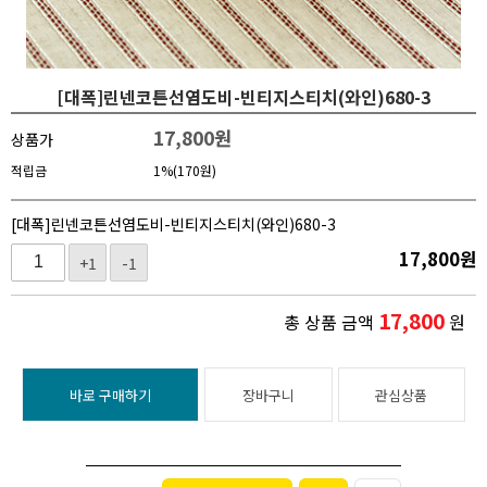
[대폭]린넨코튼선염도비-빈티지스티치(와인)680-3
17,800
원
상품가
적립금
1%(170원)
[대폭]린넨코튼선염도비-빈티지스티치(와인)680-3
17,800
원
+1
-1
17,800
총 상품 금액
원
바로 구매하기
장바구니
관심상품