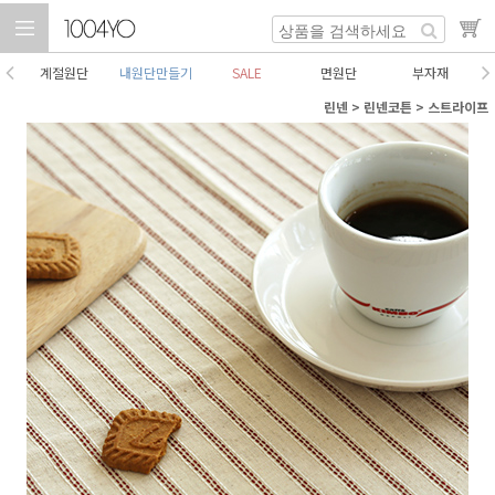
계절원단
내원단만들기
SALE
면원단
부자재
린넨
>
린넨코튼
>
스트라이프