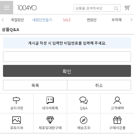
계절원단
내원단만들기
SALE
면원단
부자재
상품Q&A
게시글 작성 시 입력한 비밀번호를 입력해 주세요.
확인
목록
취소
공지사항
네이버톡톡
Q&A
고객혜택
포토리뷰
제휴및대량구매
배송조회
구매사은품