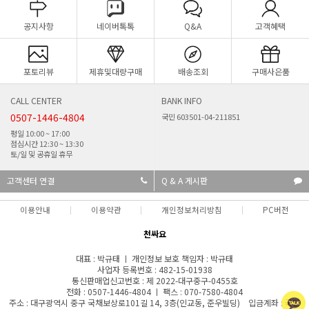
공지사항
네이버톡톡
Q&A
고객혜택
포토리뷰
제휴및대량구매
배송조회
구매사은품
CALL CENTER
BANK INFO
0507-1446-4804
국민 603501-04-211851
평일 10:00 ~ 17:00
점심시간 12:30 ~ 13:30
토/일 및 공휴일 휴무
고객센터 연결
Q & A 게시판
이용안내
이용약관
개인정보처리방침
PC버전
천싸요
대표 : 박규태 ㅣ 개인정보 보호 책임자 : 박규태
사업자 등록번호 : 482-15-01938
통신판매업신고번호 : 제 2022-대구중구-0455호
전화 : 0507-1446-4804 ㅣ 팩스 : 070-7580-4804
주소 : 대구광역시 중구 국채보상로101길 14, 3층(인교동, 준우빌딩) 입금계좌 : 국민