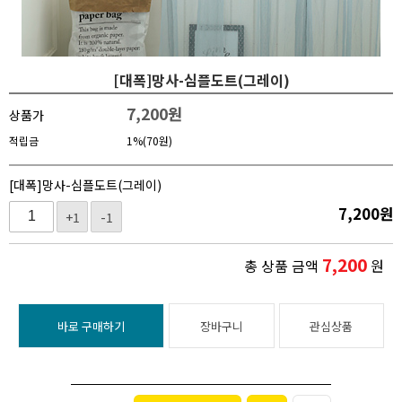
[대폭]망사-심플도트(그레이)
7,200
원
상품가
적립금
1%(70원)
[대폭]망사-심플도트(그레이)
7,200
원
+1
-1
7,200
총 상품 금액
원
바로 구매하기
장바구니
관심상품