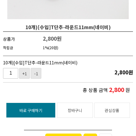
10개)[수입]T단추-라운드11mm(네이비)
2,800
원
상품가
적립금
1%(20원)
10개)[수입]T단추-라운드11mm(네이비)
2,800
원
+1
-1
2,800
총 상품 금액
원
바로 구매하기
장바구니
관심상품