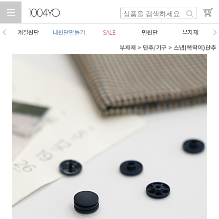
계절원단
내원단만들기
SALE
면원단
부자재
부자재
>
단추/기구
>
스냅(똑딱이)단추