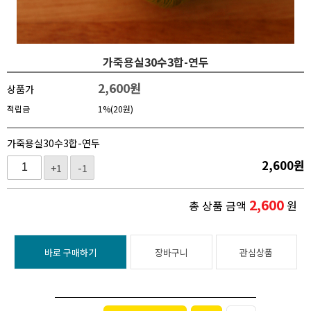
가죽용실30수3합-연두
2,600
원
상품가
적립금
1%(20원)
가죽용실30수3합-연두
2,600
원
+1
-1
2,600
총 상품 금액
원
바로 구매하기
장바구니
관심상품