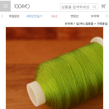
계절원단
내원단만들기
SALE
면원단
부자재
부자재
>
실/바느질용품
>
가죽용실