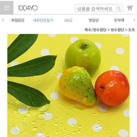
계절원단
내원단만들기
SALE
면원단
부자재
특수/방수원단
>
방수원단
>
도트