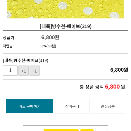
[대폭]방수천-베이브(319)
6,800
원
상품가
적립금
1%(60원)
[대폭]방수천-베이브(319)
6,800
원
+1
-1
6,800
총 상품 금액
원
바로 구매하기
장바구니
관심상품