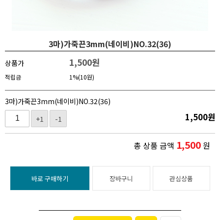
3마)가죽끈3mm(네이비)NO.32(36)
1,500
원
상품가
적립금
1%(10원)
3마)가죽끈3mm(네이비)NO.32(36)
1,500
원
+1
-1
1,500
총 상품 금액
원
바로 구매하기
장바구니
관심상품