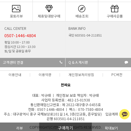
포토리뷰
제휴및대량구매
배송조회
구매사은품
CALL CENTER
BANK INFO
0507-1446-4804
국민 603501-04-211851
평일 10:00 ~ 17:00
점심시간 12:30 ~ 13:30
토/일 및 공휴일 휴무
고객센터 연결
Q & A 게시판
이용안내
이용약관
개인정보처리방침
PC버전
천싸요
대표 : 박규태 ㅣ 개인정보 보호 책임자 : 박규태
사업자 등록번호 : 482-15-01938
통신판매업신고번호 : 제 2022-대구중구-0455호
전화 : 0507-1446-4804 ㅣ 팩스 : 070-7580-4804
주소 : 대구광역시 중구 국채보상로101길 14, 3층(인교동, 준우빌딩) 입금계좌 : 국민
은행 603501-04-211851
COPYRIGHT(C)천싸요 ALL RIGHTS RESERVED.
구매하기
리뷰
확대보기