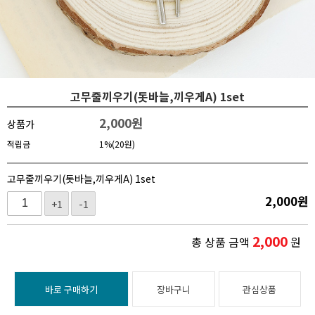
고무줄끼우기(돗바늘,끼우게A) 1set
2,000
원
상품가
적립금
1%(20원)
고무줄끼우기(돗바늘,끼우게A) 1set
2,000
원
+1
-1
2,000
총 상품 금액
원
바로 구매하기
장바구니
관심상품