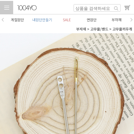
계절원단
내원단만들기
SALE
면원단
부자재
부자재
>
고무줄/밴드
>
고무줄끼우개