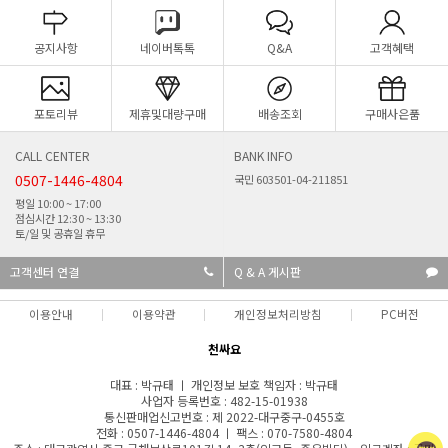
공지사항
네이버톡톡
Q&A
고객혜택
포토리뷰
제휴및대량구매
배송조회
구매사은품
CALL CENTER
BANK INFO
0507-1446-4804
국민 603501-04-211851
평일 10:00 ~ 17:00
점심시간 12:30 ~ 13:30
토/일 및 공휴일 휴무
고객센터 연결
Q & A 게시판
이용안내
이용약관
개인정보처리방침
PC버전
천싸요
대표 : 박규태 ㅣ 개인정보 보호 책임자 : 박규태
사업자 등록번호 : 482-15-01938
통신판매업신고번호 : 제 2022-대구중구-0455호
전화 : 0507-1446-4804 ㅣ 팩스 : 070-7580-4804