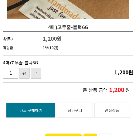
4마)고무줄-블랙6G
1,200
원
상품가
적립금
1%(10원)
4마)고무줄-블랙6G
1,200
원
+1
-1
1,200
총 상품 금액
원
바로 구매하기
장바구니
관심상품