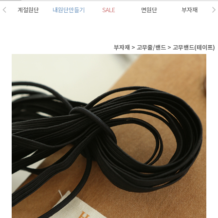
계절원단
내원단만들기
SALE
면원단
부자재
부자재
>
고무줄/밴드
>
고무밴드(테이프)