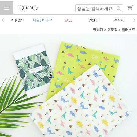
계절원단
내원단만들기
SALE
면원단
부자재
면원단
>
면평직
>
일러스트