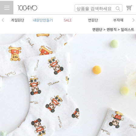
계절원단
내원단만들기
SALE
면원단
부자재
면원단
>
면평직
>
일러스트