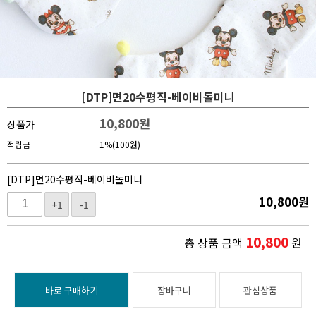
[DTP]면20수평직-베이비돌미니
10,800
원
상품가
적립금
1%(100원)
[DTP]면20수평직-베이비돌미니
10,800
원
+1
-1
10,800
총 상품 금액
원
바로 구매하기
장바구니
관심상품