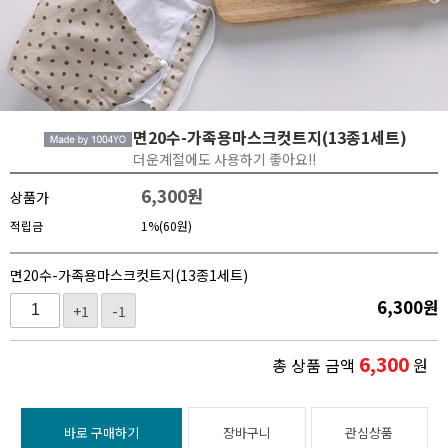
면20수-가족용마스크컷트지(13종1세트)
더운계절에도 사용하기 좋아요!!
6,300
원
상품가
적립금
1%(60원)
면20수-가족용마스크컷트지(13종1세트)
6,300
원
+1
-1
6,300
총 상품 금액
원
바로 구매하기
장바구니
관심상품