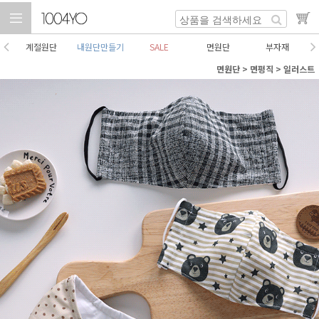
계절원단
내원단만들기
SALE
면원단
부자재
면원단
>
면평직
>
일러스트