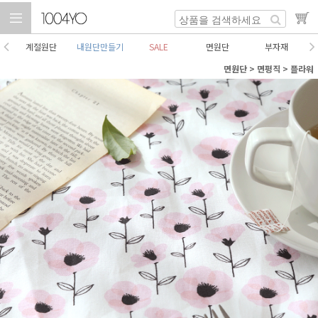
계절원단
내원단만들기
SALE
면원단
부자재
면원단
>
면평직
>
플라워