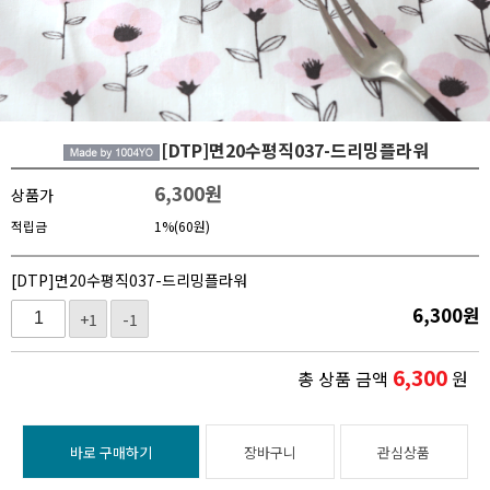
[DTP]면20수평직037-드리밍플라워
6,300
원
상품가
적립금
1%(60원)
[DTP]면20수평직037-드리밍플라워
6,300
원
+1
-1
6,300
총 상품 금액
원
바로 구매하기
장바구니
관심상품