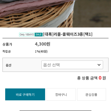
[대폭]리플-올웨이즈3종[택1]
4,300원
상품가
적립금
1%(40원)
옵션
0
총 상품 금액
원
바로 구매하기
장바구니
관심상품