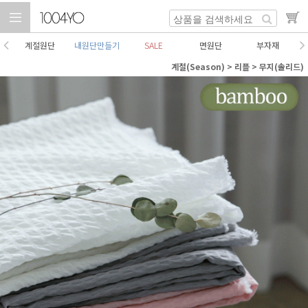
계절원단
내원단만들기
SALE
면원단
부자재
계절(Season)
>
리플
>
무지(솔리드)