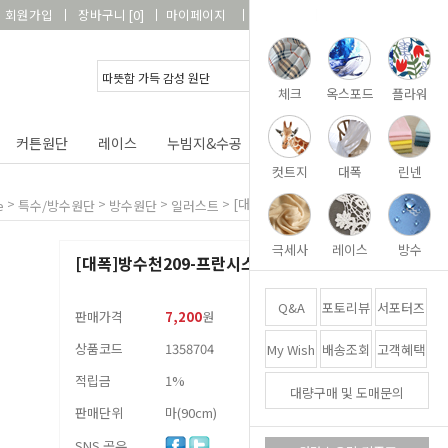
회원가입
장바구니
[
0
]
마이페이지
상품리뷰
고객센터
체크
옥스포드
플라워
커튼원단
레이스
누빔지&수공
DIY&패키지
부자재
컷트지
대폭
린넨
>
>
>
>
[대폭]방수천209-프란시스
e
특수/방수원단
방수원단
일러스트
극세사
레이스
방수
[대폭]방수천209-프란시스
Q&A
포토리뷰
서포터즈
판매가격
7,200
원
상품코드
1358704
My Wish
배송조회
고객혜택
적립금
1%
대량구매 및 도매문의
판매단위
마(90cm)
SNS 공유