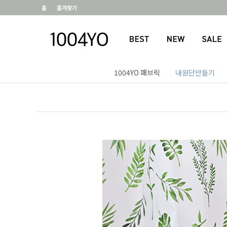
홈
즐겨찾기
1004YO 패브릭
내원단만들기