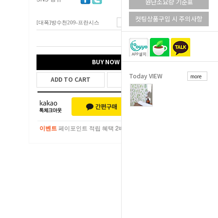
원단소요량 기준표
컷팅상품구입 시 주의사항
[대폭]방수천209-프란시스
7,200
원
총 상품 금액
7,200
원
BUY NOW
Today VIEW
more
ADD TO CART
WISH LIST
이벤트
페이포인트 적립 혜택 2배 UP!
이벤트
페이포인트 적립 혜택 2배 UP!