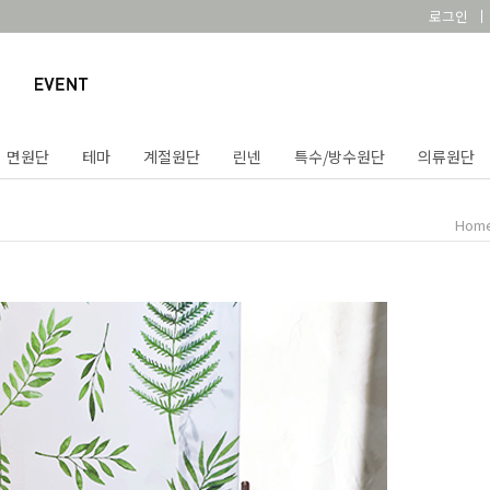
로그인
면원단
테마
계절원단
린넨
특수/방수원단
의류원단
Hom