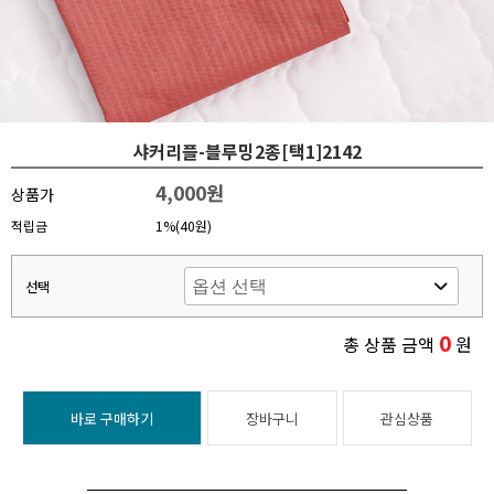
샤커리플-블루밍2종[택1]2142
4,000원
상품가
적립금
1%(40원)
선택
0
총 상품 금액
원
바로 구매하기
장바구니
관심상품