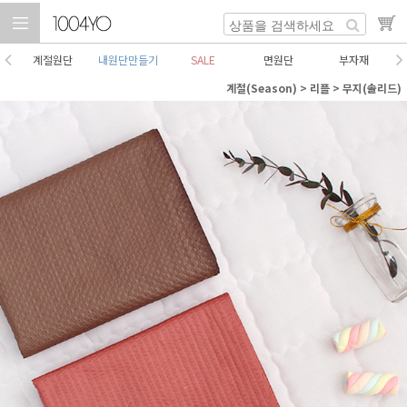
계절원단
내원단만들기
SALE
면원단
부자재
계절(Season)
>
리플
>
무지(솔리드)