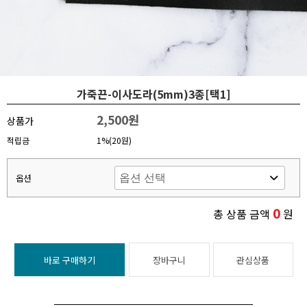
가죽끈-이사도라(5mm)3종[택1]
2,500원
상품가
적립금
1%(20원)
옵션
0
총 상품 금액
원
바로 구매하기
장바구니
관심상품