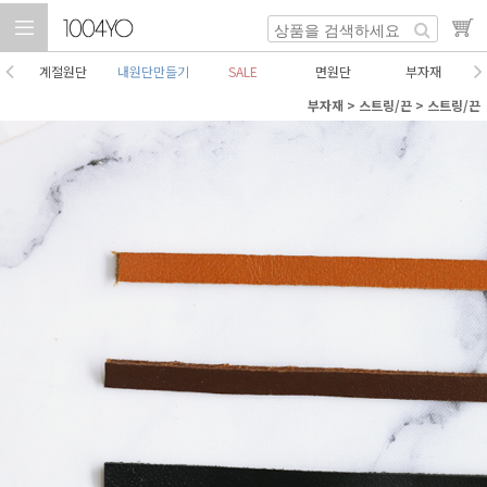
계절원단
내원단만들기
SALE
면원단
부자재
부자재
>
스트링/끈
>
스트링/끈