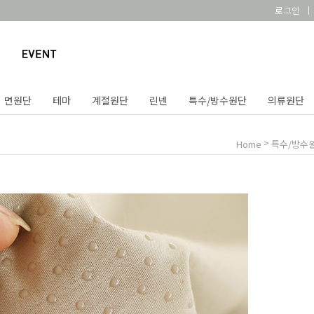
로그인
면원단
테마
계절원단
린넨
특수/방수원단
의류원단
>
Home
특수/방수