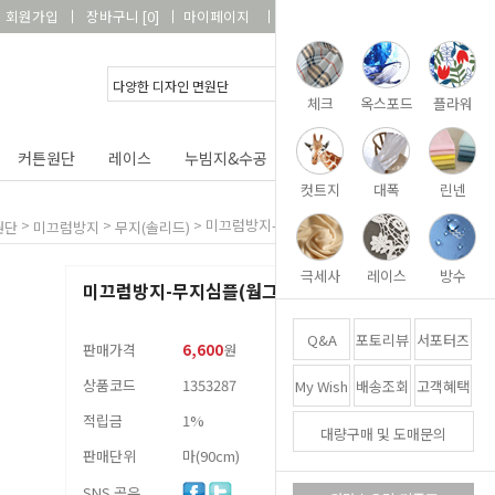
회원가입
장바구니
[
0
]
마이페이지
상품리뷰
고객센터
체크
옥스포드
플라워
커튼원단
레이스
누빔지&수공
DIY&패키지
부자재
컷트지
대폭
린넨
>
>
>
미끄럼방지-무지심플(웜그레이)570
원단
미끄럼방지
무지(솔리드)
극세사
레이스
방수
미끄럼방지-무지심플(웜그레이)570
Q&A
포토리뷰
서포터즈
판매가격
6,600
원
상품코드
1353287
My Wish
배송조회
고객혜택
적립금
1%
대량구매 및 도매문의
판매단위
마(90cm)
SNS 공유