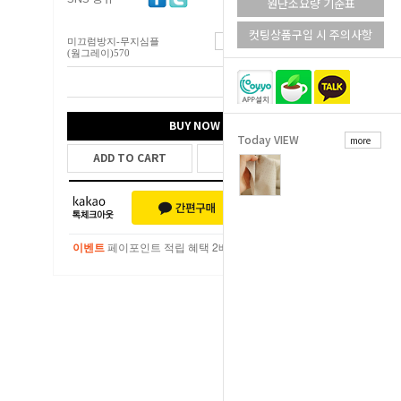
원단소요량 기준표
컷팅상품구입 시 주의사항
미끄럼방지-무지심플
6,600
원
(웜그레이)570
총 상품 금액
6,600
원
BUY NOW
Today VIEW
more
ADD TO CART
WISH LIST
이벤트
페이포인트 적립 혜택 2배 UP!
이벤트
페이포인트 적립 혜택 2배 UP!