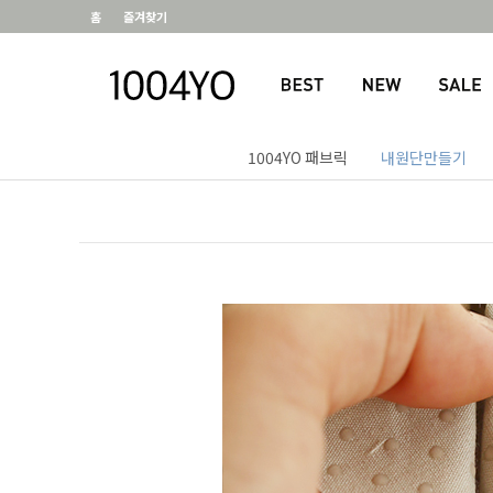
홈
즐겨찾기
1004YO 패브릭
내원단만들기