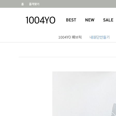
홈
즐겨찾기
1004YO 패브릭
내원단만들기