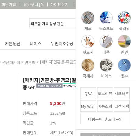
회원가입
장바구니
[
0
]
마이페이지
상품리뷰
고객센터
체크
옥스포드
플라워
커튼원단
레이스
누빔지&수공
DIY&패키지
부자재
컷트지
대폭
린넨
>
>
>
[패키지]면혼방-쥬땜므(옐로우)(1/6마)3종set
원단패키지
면혼방
극세사
레이스
방수
[패키지]면혼방-쥬땜므(옐로우)(1/6마)3
종set
Q&A
포토리뷰
서포터즈
판매가격
5,300
원
My Wish
배송조회
고객혜택
상품코드
1352498
대량구매 및 도매문의
적립금
1%
판매단위
세트(1/6마*3)