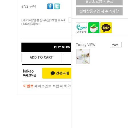
원단소요량 기준표
SNS 공유
컷팅상품구입 시 주의사항
[패키지]면혼방-쥬땜므(옐로우)
5,300
원
(1/6마)3종set
총 상품 금액
5,300
원
Today VIEW
more
BUY NOW
ADD TO CART
WISH LIST
이벤트
페이포인트 적립 혜택 2배 UP!
이벤트
페이포인트 적립 혜택 2배 UP!