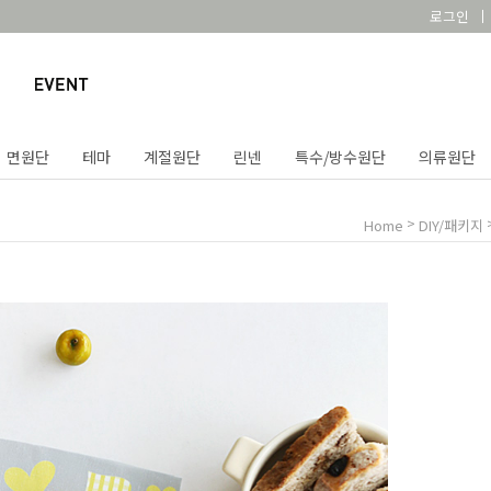
로그인
면원단
테마
계절원단
린넨
특수/방수원단
의류원단
>
Home
DIY/패키지