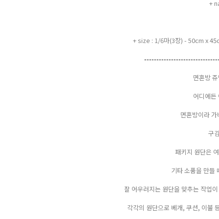
+ 
+ size : 1/6마(3장) - 50cm 
------------------------------
면혼방 쥬
어디에든 
면혼방이라 가
구김
패키지 원단은 여
기타 소품을 만들 
잘 어우러지는 원단을 맞추는 작업이
각각의 원단으로 베개, 쿠션, 이불