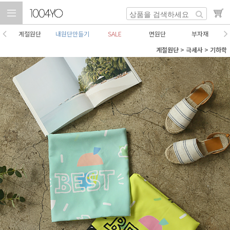
계절원단
내원단만들기
SALE
면원단
부자재
계절원단
>
극세사
>
기하학