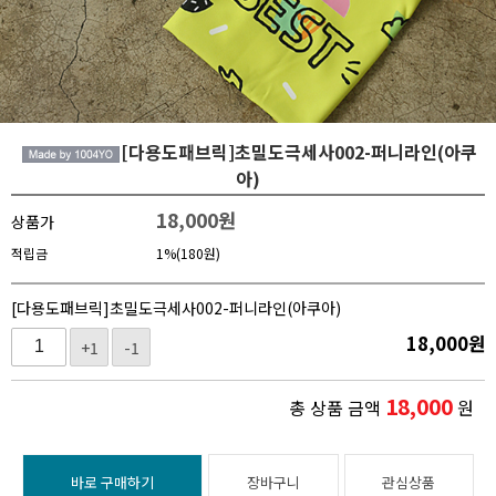
[다용도패브릭]초밀도극세사002-퍼니라인(아쿠
아)
18,000
원
상품가
적립금
1%(180원)
[다용도패브릭]초밀도극세사002-퍼니라인(아쿠아)
18,000
원
+1
-1
18,000
총 상품 금액
원
바로 구매하기
장바구니
관심상품