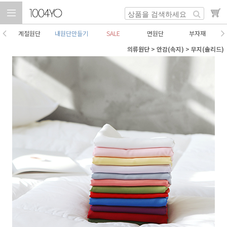
계절원단
내원단만들기
SALE
면원단
부자재
의류원단
>
안감(속지)
>
무지(솔리드)