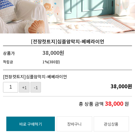
[전장컷트지]심플암막지-베베라이언
38,000
원
상품가
적립금
1%(380원)
[전장컷트지]심플암막지-베베라이언
38,000
원
+1
-1
38,000
총 상품 금액
원
바로 구매하기
장바구니
관심상품