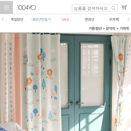
계절원단
내원단만들기
SALE
면원단
부자재
커튼원단
>
암막지
>
기하학