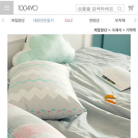
계절원단
내원단만들기
SALE
면원단
부자재
계절원단
>
극세사
>
기하학