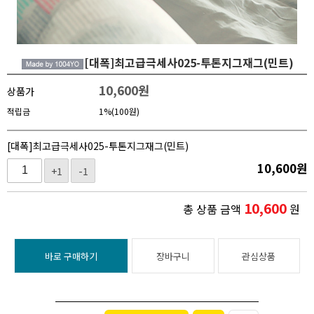
[대폭]최고급극세사025-투톤지그재그(민트)
10,600
원
상품가
적립금
1%(100원)
[대폭]최고급극세사025-투톤지그재그(민트)
10,600
원
+1
-1
10,600
총 상품 금액
원
바로 구매하기
장바구니
관심상품