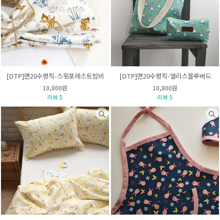
[DTP]면20수평직-스윗포레스트밤비
[DTP]면20수평직-앨리스블루버드
10,800원
10,800원
리뷰 5
리뷰 5