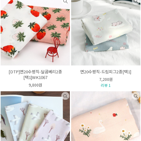
[DTP]면20수평직-달콤베리2종
면20수평직-드림피그2종[택1]
[택1]WK1067
7,200원
9,800원
리뷰 1