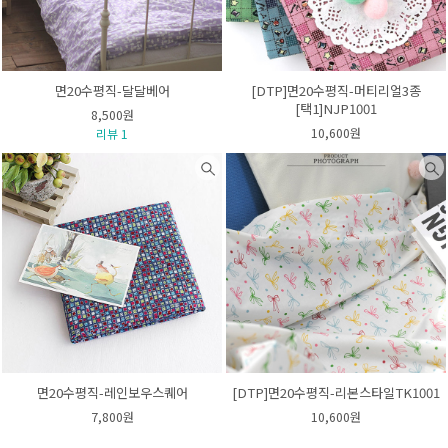
면20수평직-달달베어
[DTP]면20수평직-머티리얼3종
[택1]NJP1001
8,500원
10,600원
리뷰 1
면20수평직-레인보우스퀘어
[DTP]면20수평직-리본스타일TK1001
7,800원
10,600원