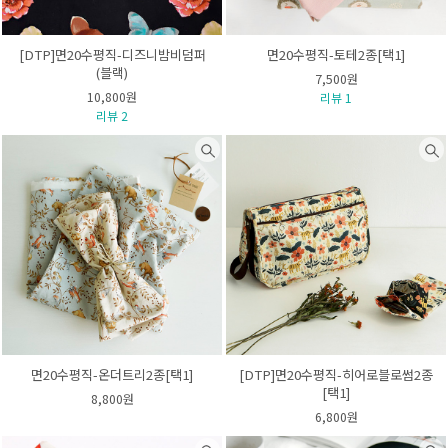
[DTP]면20수평직-디즈니밤비덤퍼
면20수평직-토테2종[택1]
(블랙)
7,500원
10,800원
리뷰 1
리뷰 2
면20수평직-온더트리2종[택1]
[DTP]면20수평직-히어로블로썸2종
[택1]
8,800원
6,800원