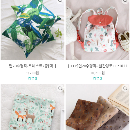
면20수평직-포레스트2종[택1]
[DTP]면20수평직- 빨간망토TJP1011
9,200원
10,600원
리뷰 8
리뷰 2