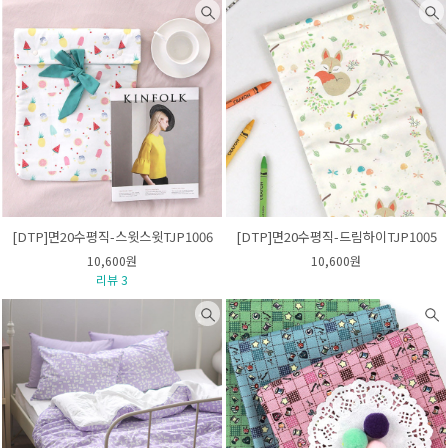
[DTP]면20수평직-스윗스윗TJP1006
[DTP]면20수평직-드림하이TJP1005
10,600원
10,600원
리뷰 3