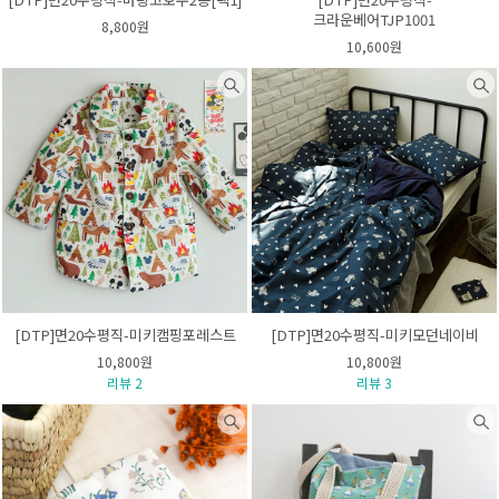
크라운베어TJP1001
8,800원
10,600원
[DTP]면20수평직-미키캠핑포레스트
[DTP]면20수평직-미키모던네이비
10,800원
10,800원
리뷰 2
리뷰 3