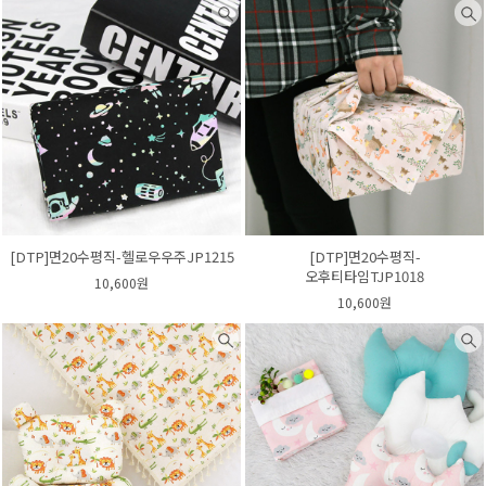
[DTP]면20수평직-헬로우우주JP1215
[DTP]면20수평직-
오후티타임TJP1018
10,600원
10,600원