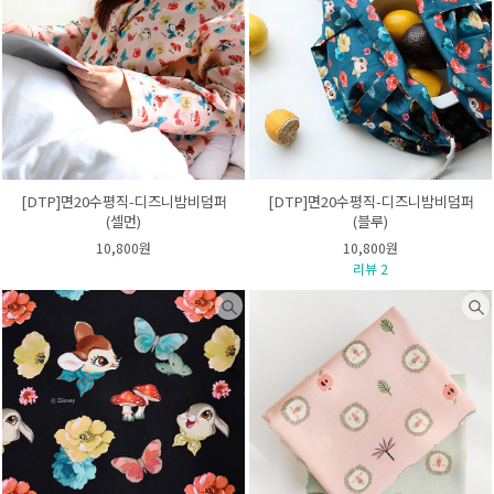
[DTP]면20수평직-디즈니밤비덤퍼
[DTP]면20수평직-디즈니밤비덤퍼
(셀먼)
(블루)
10,800원
10,800원
리뷰 2