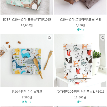
[DTP]면20수평직-프렌돌체TJP1015
면20수평직-쏘잉아이템3종[택1]
10,600원
7,800원
리뷰 2
면20수평직-다이노파크
[DTP]면20수평직-테리폭스TJP1017
7,500원
10,600원
리뷰 10
리뷰 1