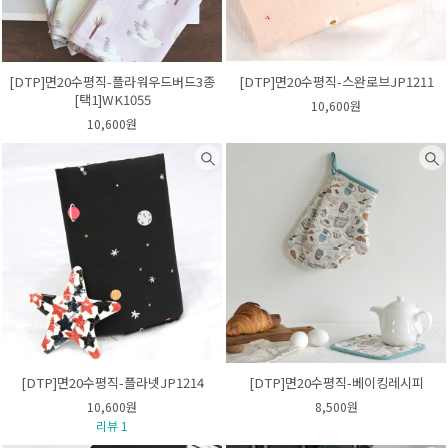
[DTP]면20수평직-플라워우드버드3종
[DTP]면20수평직-스완로브JP1211
[택1]WK1055
10,600원
10,600원
[DTP]면20수평직-플라넷JP1214
[DTP]면20수평직-베이킹레시피
10,600원
8,500원
리뷰 1