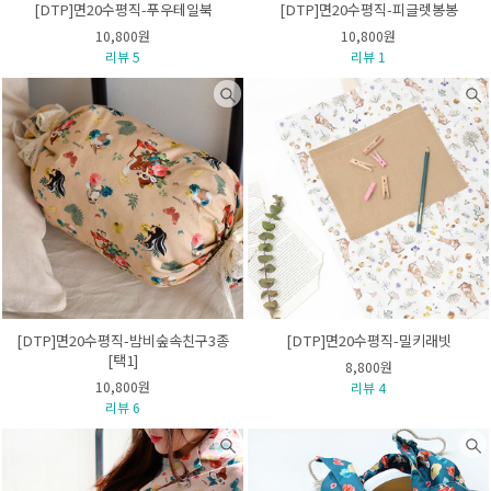
[DTP]면20수평직-푸우테일북
[DTP]면20수평직-피글렛봉봉
10,800원
10,800원
리뷰 5
리뷰 1
[DTP]면20수평직-밤비숲속친구3종
[DTP]면20수평직-밀키래빗
[택1]
8,800원
10,800원
리뷰 4
리뷰 6